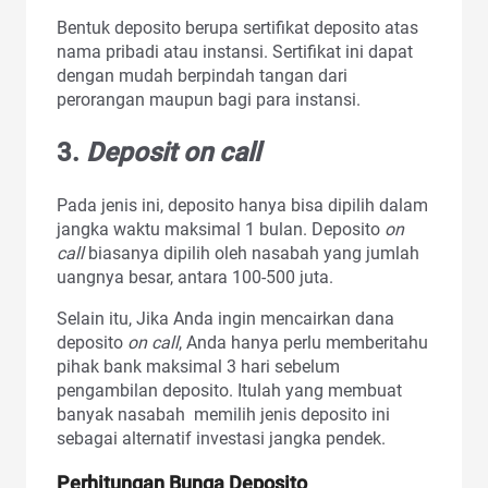
Bentuk deposito berupa sertifikat deposito atas
nama pribadi atau instansi. Sertifikat ini dapat
dengan mudah berpindah tangan dari
perorangan maupun bagi para instansi.
3.
Deposit on call
Pada jenis ini, deposito hanya bisa dipilih dalam
jangka waktu maksimal 1 bulan. Deposito
on
call
biasanya dipilih oleh nasabah yang jumlah
uangnya besar, antara 100-500 juta.
Selain itu, Jika Anda ingin mencairkan dana
deposito
on call
, Anda hanya perlu memberitahu
pihak bank maksimal 3 hari sebelum
pengambilan deposito. Itulah yang membuat
banyak nasabah memilih jenis deposito ini
sebagai alternatif investasi jangka pendek.
Perhitungan Bunga Deposito