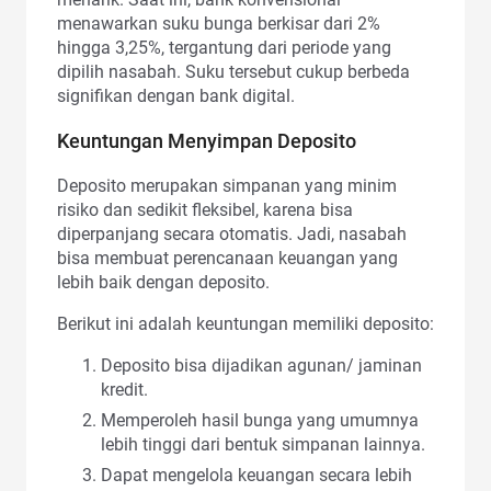
menawarkan suku bunga berkisar dari 2%
hingga 3,25%, tergantung dari periode yang
dipilih nasabah. Suku tersebut cukup berbeda
signifikan dengan bank digital.
Keuntungan Menyimpan Deposito
Deposito merupakan simpanan yang minim
risiko dan sedikit fleksibel, karena bisa
diperpanjang secara otomatis. Jadi, nasabah
bisa membuat perencanaan keuangan yang
lebih baik dengan deposito.
Berikut ini adalah keuntungan memiliki deposito:
Deposito bisa dijadikan agunan/ jaminan
kredit.
Memperoleh hasil bunga yang umumnya
lebih tinggi dari bentuk simpanan lainnya.
Dapat mengelola keuangan secara lebih