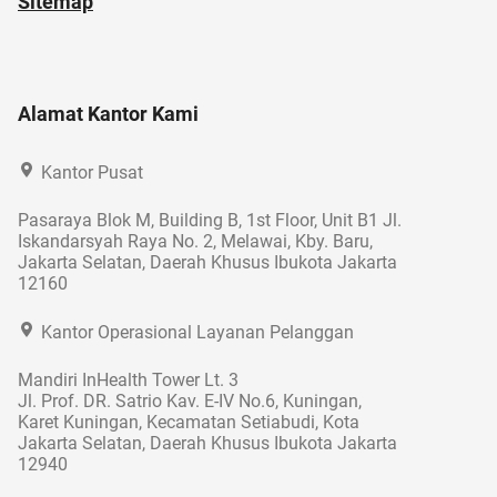
Sitemap
Alamat Kantor Kami
Kantor Pusat
Pasaraya Blok M, Building B, 1st Floor, Unit B1 Jl.
Iskandarsyah Raya No. 2, Melawai, Kby. Baru,
Jakarta Selatan, Daerah Khusus Ibukota Jakarta
12160
Kantor Operasional Layanan Pelanggan
Mandiri InHealth Tower Lt. 3
Jl. Prof. DR. Satrio Kav. E-IV No.6, Kuningan,
Karet Kuningan, Kecamatan Setiabudi, Kota
Jakarta Selatan, Daerah Khusus Ibukota Jakarta
12940