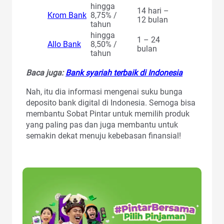
hingga
14 hari –
Krom Bank
8,75% /
12 bulan
tahun
hingga
1 – 24
Allo Bank
8,50% /
bulan
tahun
Baca juga:
Bank syariah terbaik di Indonesia
Nah, itu dia informasi mengenai suku bunga
deposito bank digital di Indonesia. Semoga bisa
membantu Sobat Pintar untuk memilih produk
yang paling pas dan juga membantu untuk
semakin dekat menuju kebebasan finansial!