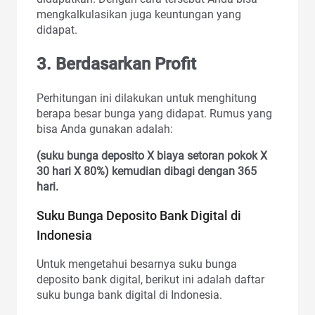
mengkalkulasikan juga keuntungan yang
didapat.
3.
Berdasarkan Profit
Perhitungan ini dilakukan untuk menghitung
berapa besar bunga yang didapat. Rumus yang
bisa Anda gunakan adalah:
(suku bunga deposito X biaya setoran pokok X
30 hari X 80%) kemudian dibagi dengan 365
hari.
Suku Bunga Deposito Bank Digital di
Indonesia
Untuk mengetahui besarnya suku bunga
deposito bank digital, berikut ini adalah daftar
suku bunga bank digital di Indonesia.