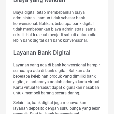
Biaya digital tetap membebankan biaya
administrasi, namun tidak sebesar bank
konvensional. Bahkan, beberapa bank digital
tidak membebankan biaya administrasi sama
sekali. Hal tersebut menjadi satu di antara nilai
lebih bank digital dari bank konvensional.
Layanan Bank Digital
Layanan yang ada di bank konvensional hampir
semuanya ada di bank digital. Bahkan ada
beberapa kelebihan produk yang dimiliki bank
digital, di antaranya adalah adanya kartu virtual.
Kartu virtual tersebut dapat digunakan nasabah
untuk membeli barang secara daring.
Selain itu, bank digital juga menawarkan
layanan deposito dengan suku bunga yang lebih
menarik. Saat ini, bank konvensional