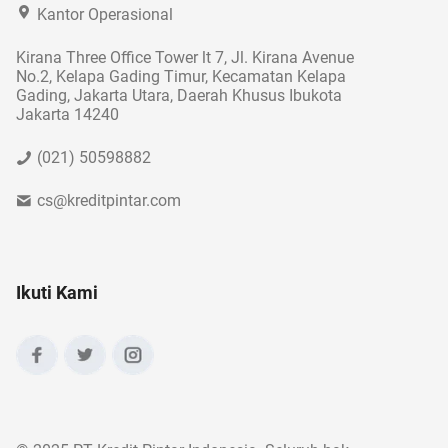
Kantor Operasional
Kirana Three Office Tower lt 7, Jl. Kirana Avenue
No.2, Kelapa Gading Timur, Kecamatan Kelapa
Gading, Jakarta Utara, Daerah Khusus Ibukota
Jakarta 14240
(021) 50598882
cs@kreditpintar.com
Ikuti Kami