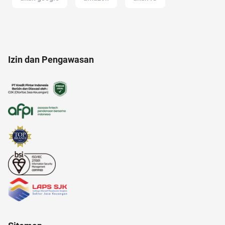
anak muda
afiliasi
alat masak
Izin dan Pengawasan
ancol
anak susah makan
akuntansi
Ambassador
adakmai