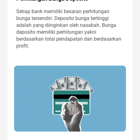
Setiap bank memiliki besaran perhitungan
bunga tersendiri. Deposito bunga tertinggi
adalah yang diinginkan oleh nasabah. Bunga
deposito memiliki perhitungan yakni
berdasarkan total pendapatan dan berdasarkan
profit.