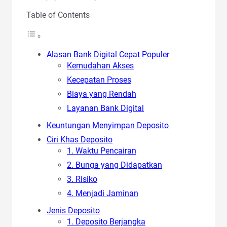
Table of Contents
Alasan Bank Digital Cepat Populer
Kemudahan Akses
Kecepatan Proses
Biaya yang Rendah
Layanan Bank Digital
Keuntungan Menyimpan Deposito
Ciri Khas Deposito
1. Waktu Pencairan
2. Bunga yang Didapatkan
3. Risiko
4. Menjadi Jaminan
Jenis Deposito
1. Deposito Berjangka