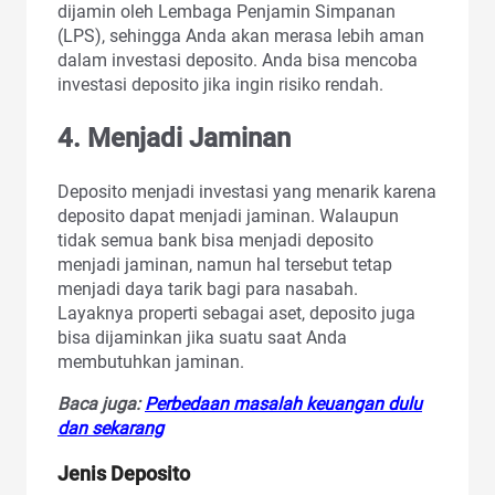
dijamin oleh Lembaga Penjamin Simpanan
(LPS), sehingga Anda akan merasa lebih aman
dalam investasi deposito. Anda bisa mencoba
investasi deposito jika ingin risiko rendah.
4.
Menjadi Jaminan
Deposito menjadi investasi yang menarik karena
deposito dapat menjadi jaminan. Walaupun
tidak semua bank bisa menjadi deposito
menjadi jaminan, namun hal tersebut tetap
menjadi daya tarik bagi para nasabah.
Layaknya properti sebagai aset, deposito juga
bisa dijaminkan jika suatu saat Anda
membutuhkan jaminan.
Baca juga:
Perbedaan masalah keuangan dulu
dan sekarang
Jenis Deposito