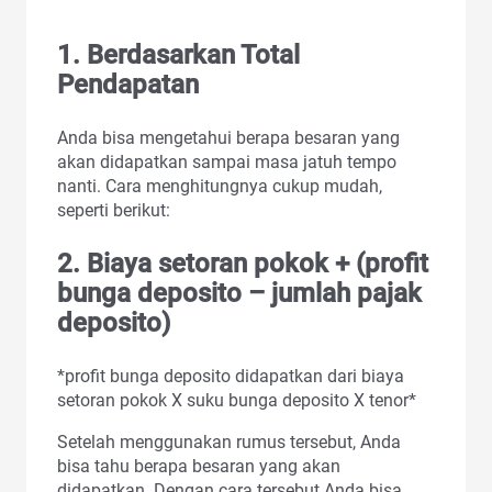
1.
Berdasarkan Total
Pendapatan
Anda bisa mengetahui berapa besaran yang
akan didapatkan sampai masa jatuh tempo
nanti. Cara menghitungnya cukup mudah,
seperti berikut:
2.
Biaya setoran pokok + (profit
bunga deposito – jumlah pajak
deposito)
*profit bunga deposito didapatkan dari biaya
setoran pokok X suku bunga deposito X tenor*
Setelah menggunakan rumus tersebut, Anda
bisa tahu berapa besaran yang akan
didapatkan. Dengan cara tersebut Anda bisa