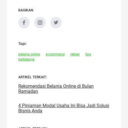
BAGIKAN:
Tags:
belanja online
e-commerce
rekber
tips
berbelanja
ARTIKEL TERKAIT:
Rekomendasi Belanja Online di Bulan
Ramadan
4 Pinjaman Modal Usaha Ini Bisa Jadi Solusi
Bisnis Anda