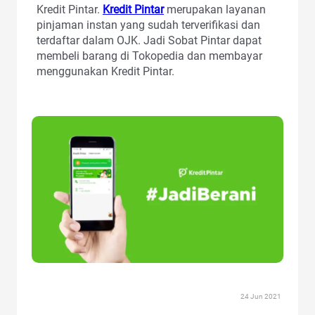
Kredit Pintar.
Kredit Pintar
merupakan layanan
pinjaman instan yang sudah terverifikasi dan
terdaftar dalam OJK. Jadi Sobat Pintar dapat
membeli barang di Tokopedia dan membayar
menggunakan Kredit Pintar.
24 Jun 2021