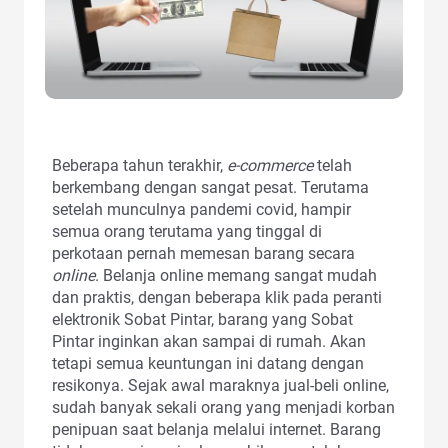
Beberapa tahun terakhir,
e-commerce
telah
berkembang dengan sangat pesat. Terutama
setelah munculnya pandemi covid, hampir
semua orang terutama yang tinggal di
perkotaan pernah memesan barang secara
online
. Belanja online memang sangat mudah
dan praktis, dengan beberapa klik pada peranti
elektronik Sobat Pintar, barang yang Sobat
Pintar inginkan akan sampai di rumah. Akan
tetapi semua keuntungan ini datang dengan
resikonya. Sejak awal maraknya jual-beli online,
sudah banyak sekali orang yang menjadi korban
penipuan saat belanja melalui internet. Barang