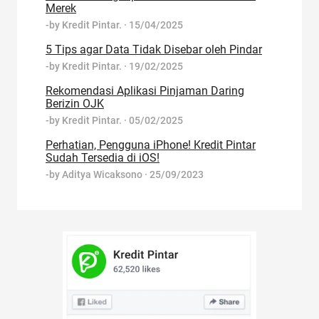
Merek
-by
Kredit Pintar.
·
15/04/2025
5 Tips agar Data Tidak Disebar oleh Pindar
-by
Kredit Pintar.
·
19/02/2025
Rekomendasi Aplikasi Pinjaman Daring
Berizin OJK
-by
Kredit Pintar.
·
05/02/2025
Perhatian, Pengguna iPhone! Kredit Pintar
Sudah Tersedia di iOS!
-by
Aditya Wicaksono
·
25/09/2023