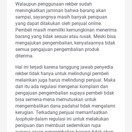
Walaupun penggunaan rekber sudah
meningkatkan jaminan bahwa barang akan
sampai, sayangnya masih banyak penipuan
yang dapat dilakukan oleh penjual online.
Pembeli masih memiliki kemungkinan menerima
barang yang tidak sesuai atau rusak. Meski bisa
mengajukan pengembalian, kenyataannya tidak
semua pengajuan pengembalian produk
diterima.
Hal ini terjadi karena tanggung jawab penyedia
rekber tidak hanya untuk melindungi pembeli
melainkan juga harus melindungi penjual. Maka
dari itu ada regulasi mengenai komplain dan
pengajuan pengembalian supaya pembeli tidak
bisa semena-mena memutuskan untuk
mengembalikan dana padahal tidak mengalami
kerugian. Terkadang penjual memanfaatkan
loophole
dalam regulasi ini untuk melakukan
penipuan dan membuat sedemikian rupa
supaya ajuan pengembalian barang tidak akan