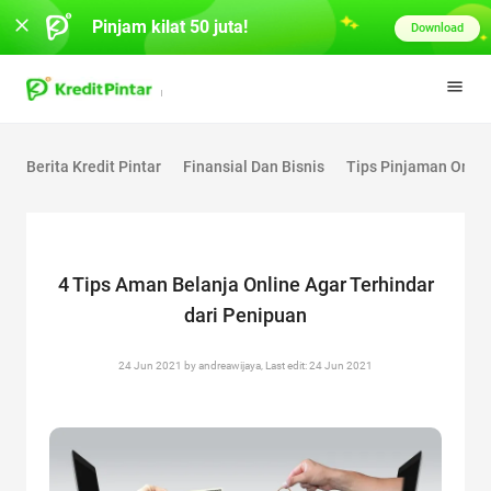
Pinjam kilat 50 juta!
Download
Berita Kredit Pintar
Finansial Dan Bisnis
Tips Pinjaman Onlin
4 Tips Aman Belanja Online Agar Terhindar
dari Penipuan
24 Jun 2021 by andreawijaya, Last edit: 24 Jun 2021