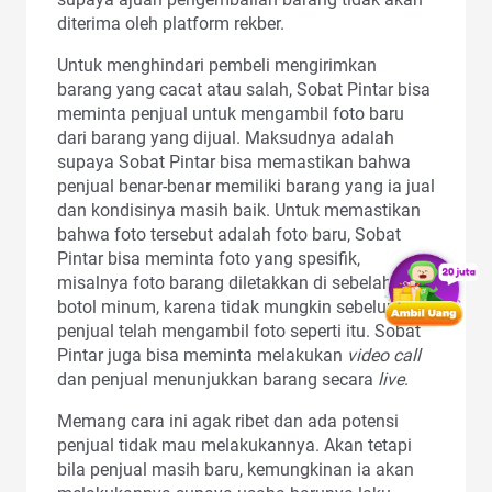
diterima oleh platform rekber.
Untuk menghindari pembeli mengirimkan
barang yang cacat atau salah, Sobat Pintar bisa
meminta penjual untuk mengambil foto baru
dari barang yang dijual. Maksudnya adalah
supaya Sobat Pintar bisa memastikan bahwa
penjual benar-benar memiliki barang yang ia jual
dan kondisinya masih baik. Untuk memastikan
bahwa foto tersebut adalah foto baru, Sobat
Pintar bisa meminta foto yang spesifik,
misalnya foto barang diletakkan di sebelah
botol minum, karena tidak mungkin sebelumnya
penjual telah mengambil foto seperti itu. Sobat
Pintar juga bisa meminta melakukan
video call
dan penjual menunjukkan barang secara
live
.
Memang cara ini agak ribet dan ada potensi
penjual tidak mau melakukannya. Akan tetapi
bila penjual masih baru, kemungkinan ia akan