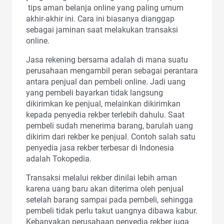
tips aman belanja online yang paling umum
akhir-akhir ini. Cara ini biasanya dianggap
sebagai jaminan saat melakukan transaksi
online.
Jasa rekening bersama adalah di mana suatu
perusahaan mengambil peran sebagai perantara
antara penjual dan pembeli online. Jadi uang
yang pembeli bayarkan tidak langsung
dikirimkan ke penjual, melainkan dikirimkan
kepada penyedia rekber terlebih dahulu. Saat
pembeli sudah menerima barang, barulah uang
dikirim dari rekber ke penjual. Contoh salah satu
penyedia jasa rekber terbesar di Indonesia
adalah Tokopedia.
Transaksi melalui rekber dinilai lebih aman
karena uang baru akan diterima oleh penjual
setelah barang sampai pada pembeli, sehingga
pembeli tidak perlu takut uangnya dibawa kabur.
Kebanyakan perusahaan penyedia rekber juga