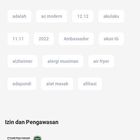
adalah
ac modern
12.12
akulaku
11.11
2022
Ambassador
akun IG
alzheimer
alergi musiman
air fryer
adapundi
alat masak
afiliasi
Airdrop Crypto
Agency
Izin dan Pengawasan
alasan saham CPO melejit
alat cek gula darah