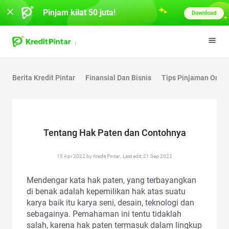
Pinjam kilat 50 juta!
Download
Berita Kredit Pintar
Finansial Dan Bisnis
Tips Pinjaman Onlin
Tentang Hak Paten dan Contohnya
15 Apr 2022 by Kredit Pintar., Last edit: 21 Sep 2022
Mendengar kata hak paten, yang terbayangkan
di benak adalah kepemilikan hak atas suatu
karya baik itu karya seni, desain, teknologi dan
sebagainya. Pemahaman ini tentu tidaklah
salah, karena hak paten termasuk dalam lingkup