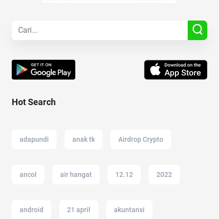
Hot Search
adapundi
anak tk
Airdrop Crypto
ancol
air hangat
12.12
2022
android
21 april
akuntansi