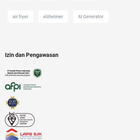
air fryer
alzheimer
AI Generator
acara
11.11
alergi musiman
Izin dan Pengawasan
alfamart
adalah
anak jokowi
akun google