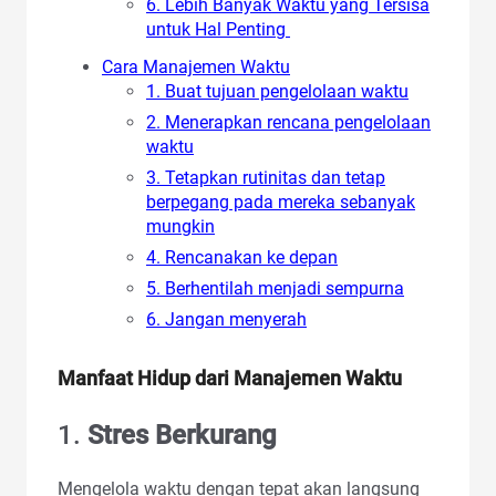
6. Lebih Banyak Waktu yang Tersisa
untuk Hal Penting
Cara Manajemen Waktu
1. Buat tujuan pengelolaan waktu
2. Menerapkan rencana pengelolaan
waktu
3. Tetapkan rutinitas dan tetap
berpegang pada mereka sebanyak
mungkin
4. Rencanakan ke depan
5. Berhentilah menjadi sempurna
6. Jangan menyerah
Manfaat Hidup dari Manajemen Waktu
1.
Stres Berkurang
Mengelola waktu dengan tepat akan langsung