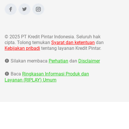
©
2025 PT Kredit Pintar Indonesia. Seluruh hak
cipta. Tolong temukan
Syarat dan ketentuan
dan
Kebijakan pribadi
tentang layanan Kredit Pintar.
Silakan membaca
Perhatian
dan
Disclaimer
Baca
Ringkasan Informasi Produk dan
Layanan (RIPLAY) Umum