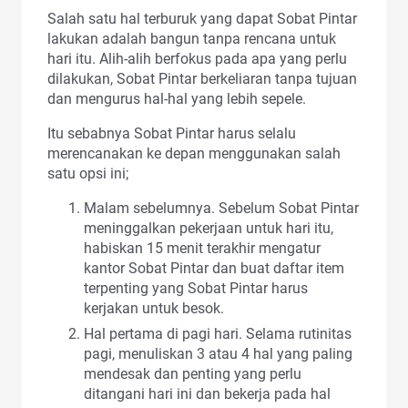
Salah satu hal terburuk yang dapat Sobat Pintar
lakukan adalah bangun tanpa rencana untuk
hari itu. Alih-alih berfokus pada apa yang perlu
dilakukan, Sobat Pintar berkeliaran tanpa tujuan
dan mengurus hal-hal yang lebih sepele.
Itu sebabnya Sobat Pintar harus selalu
merencanakan ke depan menggunakan salah
satu opsi ini;
Malam sebelumnya. Sebelum Sobat Pintar
meninggalkan pekerjaan untuk hari itu,
habiskan 15 menit terakhir mengatur
kantor Sobat Pintar dan buat daftar item
terpenting yang Sobat Pintar harus
kerjakan untuk besok.
Hal pertama di pagi hari. Selama rutinitas
pagi, menuliskan 3 atau 4 hal yang paling
mendesak dan penting yang perlu
ditangani hari ini dan bekerja pada hal