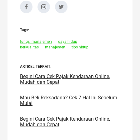
Tags:
fungsi manajemen
gaya hidup
berkualitas
manajemen
tips hidup
ARTIKEL TERKAIT:
Begini Cara Cek Pajak Kendaraan Online,
Mudah dan Cepat
Mau Beli Reksadana? Cek 7 Hal Ini Sebelum
Mulai
Begini Cara Cek Pajak Kendaraan Online,
Mudah dan Cepat