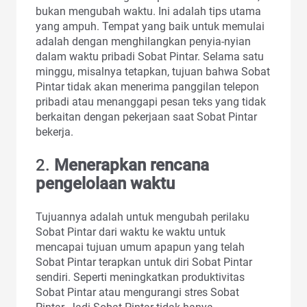
bukan mengubah waktu. Ini adalah tips utama
yang ampuh. Tempat yang baik untuk memulai
adalah dengan menghilangkan penyia-nyian
dalam waktu pribadi Sobat Pintar. Selama satu
minggu, misalnya tetapkan, tujuan bahwa Sobat
Pintar tidak akan menerima panggilan telepon
pribadi atau menanggapi pesan teks yang tidak
berkaitan dengan pekerjaan saat Sobat Pintar
bekerja.
2.
Menerapkan rencana
pengelolaan waktu
Tujuannya adalah untuk mengubah perilaku
Sobat Pintar dari waktu ke waktu untuk
mencapai tujuan umum apapun yang telah
Sobat Pintar terapkan untuk diri Sobat Pintar
sendiri. Seperti meningkatkan produktivitas
Sobat Pintar atau mengurangi stres Sobat