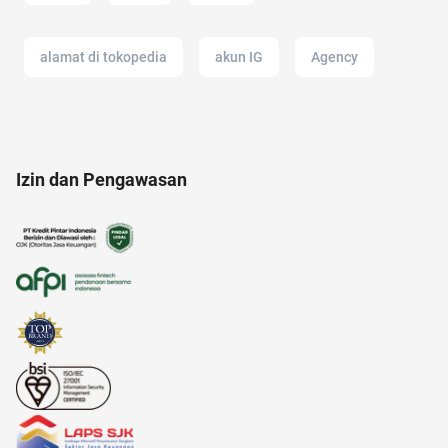
alamat di tokopedia
akun IG
Agency
anak tk
anak anak
alami
amazon
Izin dan Pengawasan
AI Generator
adalah
air hangat
alergi musiman