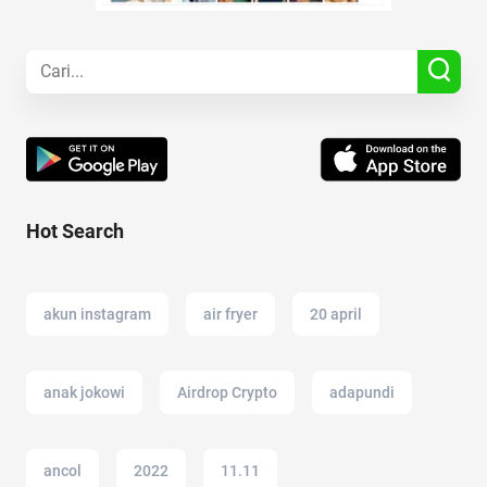
Hot Search
akun instagram
air fryer
20 april
anak jokowi
Airdrop Crypto
adapundi
ancol
2022
11.11