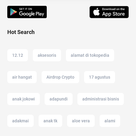
Hot Search
12.12
aksesoris
alamat di tokopedia
air hangat
Airdrop Crypto
17 agustus
anak jokowi
adapundi
administrasi bisnis
adakmai
anak tk
aloe vera
alami