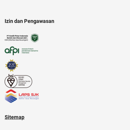
acara
20 april
ac modern
afiliasi
Izin dan Pengawasan
Ambassador
alergi musiman
ancol
Sitemap