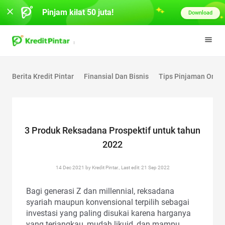
Pinjam kilat 50 juta!
Download
Berita Kredit Pintar
Finansial Dan Bisnis
Tips Pinjaman Onlin
3 Produk Reksadana Prospektif untuk tahun
2022
14 Dec 2021 by Kredit Pintar., Last edit: 21 Sep 2022
Bagi generasi Z dan millennial, reksadana
syariah maupun konvensional terpilih sebagai
investasi yang paling disukai karena harganya
yang terjangkau, mudah likuid, dan mampu