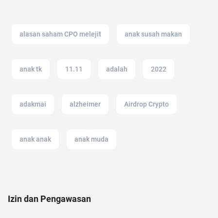
alasan saham CPO melejit
anak susah makan
anak tk
11.11
adalah
2022
adakmai
alzheimer
Airdrop Crypto
anak anak
anak muda
amazon prime indonesia
adapundi
Izin dan Pengawasan
administrasi bisnis
akun instagram