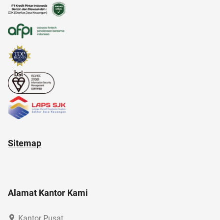
alamat di tokopedia
alat musik
alfamart
20 april
alam
Sitemap
Alamat Kantor Kami
Kantor Pusat