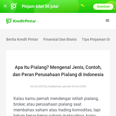
Pinjam kilat 50 juta!
Download
Berita Kredit Pintar
Finansial Dan Bisnis
Tips Pinjaman Onlin
Apa Itu Pialang? Mengenal Jenis, Contoh,
dan Peran Perusahaan Pialang di Indonesia
02 Oct 2025 by kreditpintar, Last edit: 02 Oct 2025
Kalau kamu pernah mendengar istilah pialang,
broker, atau perusahaan pialang saat
membahas saham atau trading komoditas, tapi
belum benar-benar paham maksudnya, kamu