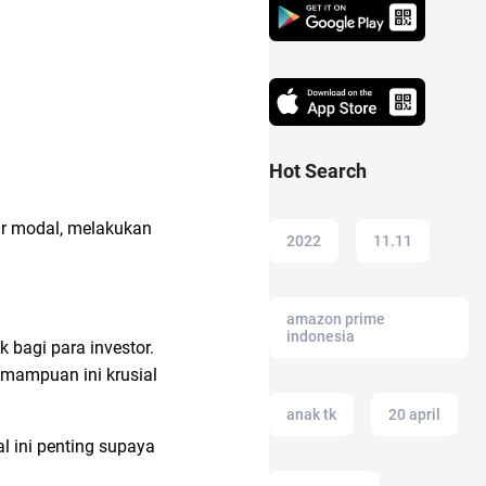
Hot Search
ar modal, melakukan
2022
11.11
amazon prime
indonesia
 bagi para investor.
mampuan ini krusial
anak tk
20 april
 ini penting supaya