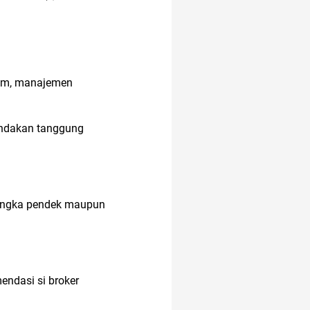
ham, manajemen
enandakan tanggung
 jangka pendek maupun
endasi si broker