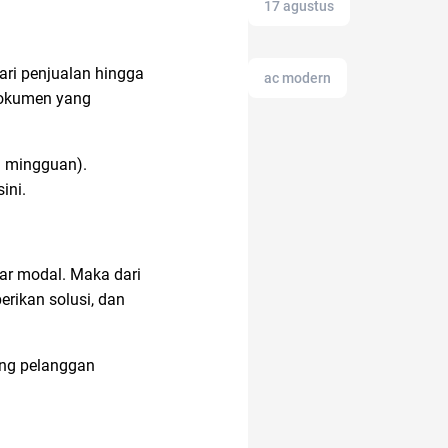
17 agustus
ari penjualan hingga
ac modern
dokumen yang
Ambassador
au mingguan).
ini.
alat musik
sar modal. Maka dari
amazon prime
rikan solusi, dan
ing pelanggan
alfamart
alat cek gula darah