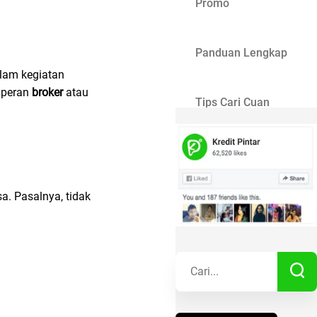
Promo
Panduan Lengkap
alam kegiatan
, peran
broker
atau
Tips Cari Cuan
Gaya Hidup
a. Pasalnya, tidak
Kisah Sukses
Lainnya