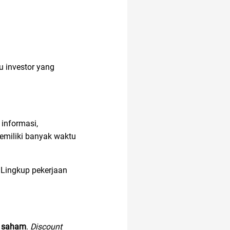
altcoin
ancol
u investor yang
alzheimer
aksesoris
informasi,
memiliki banyak waktu
akun google
 Lingkup pekerjaan
alergi musiman
android
adalah
u
saham
.
Discount