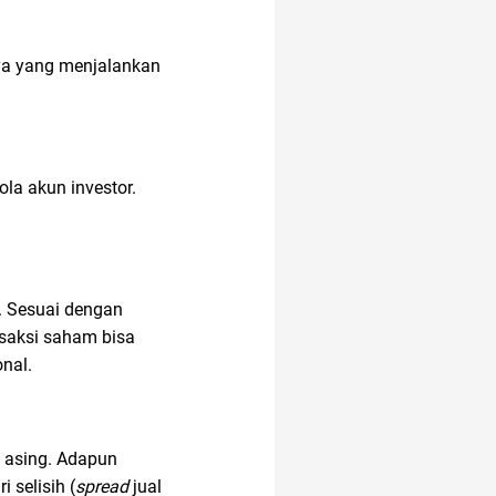
ya yang menjalankan
la akun investor.
. Sesuai dengan
nsaksi saham bisa
nal.
g asing. Adapun
 selisih (
spread
jual