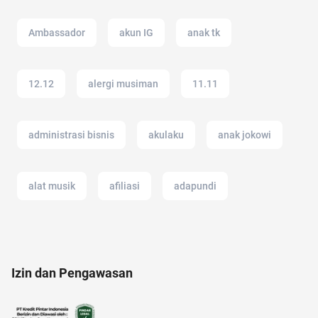
Ambassador
akun IG
anak tk
12.12
alergi musiman
11.11
administrasi bisnis
akulaku
anak jokowi
alat musik
afiliasi
adapundi
anak anak
air fryer
alam
adakmai
Izin dan Pengawasan
akun instagram
analisis SWOT