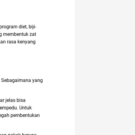
ogram diet, biji-
ng membentuk zat
kan rasa kenyang
u. Sebagaimana yang
r jelas bisa
 empedu. Untuk
ncegah pembentukan