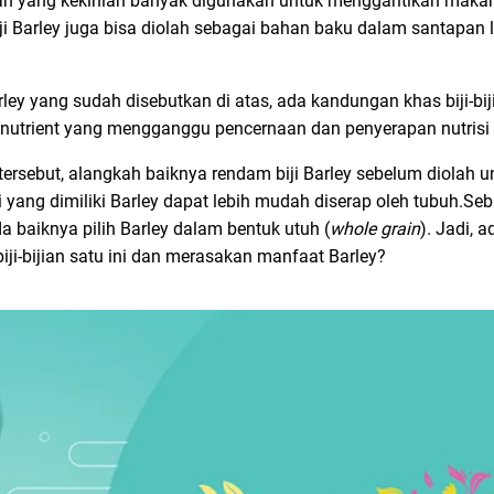
ngan yang kekinian banyak digunakan untuk menggantikan maka
iji Barley juga bisa diolah sebagai bahan baku dalam santapan l
y yang sudah disebutkan di atas, ada kandungan khas biji-bij
 antinutrient yang mengganggu pencernaan dan penyerapan nutrisi
ersebut, alangkah baiknya rendam biji Barley sebelum diolah 
 yang dimiliki Barley dapat lebih mudah diserap oleh tubuh.Se
 baiknya pilih Barley dalam bentuk utuh (
whole grain
). Jadi, 
ji-bijian satu ini dan merasakan manfaat Barley?