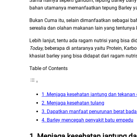
Sama halnya seperti gandum, tepung Barley banya
bahan utamanya memanfaatkan tepung Barley yai
Bukan Cuma itu, selain dimanfaatkan sebagai baha
serealia dan olahan makanan lain yang tentunya
Lebih lanjut, tentu ada ragam nutrisi yang bisa di
Today,
beberapa di antaranya yaitu Protein, Karbo
khasiat barley yang bisa didapat dari ragam nutr
Table of Contents
1 .Menjaga kesehatan jantung dan tekanan
2. Menjaga kesehatan tulang
3. Dapatkan manfaat penurunan berat bad
4. Barley mencegah penyakit batu empedu
1 .Menjaga kesehatan jantung d