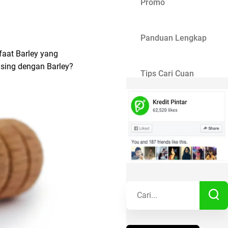
Promo
Panduan Lengkap
faat Barley yang
sing dengan Barley?
Tips Cari Cuan
Gaya Hidup
Kisah Sukses
Lainnya