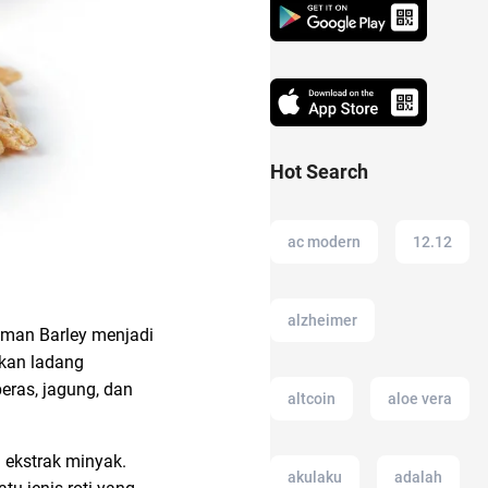
Hot Search
ac modern
12.12
alzheimer
naman Barley menjadi
kan ladang
beras, jagung, dan
altcoin
aloe vera
 ekstrak minyak.
akulaku
adalah