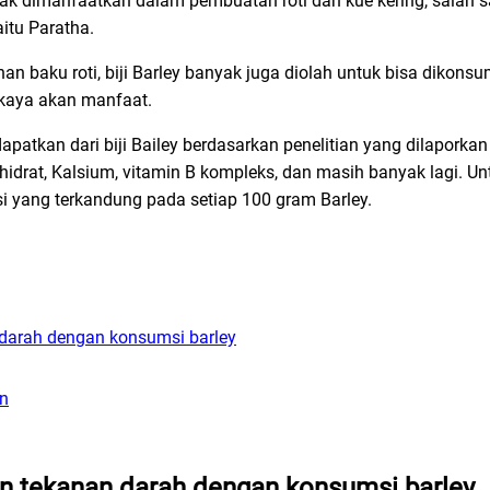
k dimanfaatkan dalam pembuatan roti dan kue kering, salah sat
tu Paratha.
n baku roti, biji Barley banyak juga diolah untuk bisa dikons
 kaya akan manfaat.
dapatkan dari biji Bailey berdasarkan penelitian yang dilaporka
hidrat, Kalsium, vitamin B kompleks, dan masih banyak lagi. Untu
isi yang terkandung pada setiap 100 gram Barley.
 darah dengan konsumsi barley
an
an tekanan darah dengan konsumsi barley