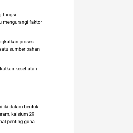
ancol
g fungsi
u mengurangi faktor
administrasi bisnis
ningkatkan proses
h satu sumber bahan
akun instagram
ngkatkan kesehatan
iliki dalam bentuk
gram, kalsium 29
nal penting guna