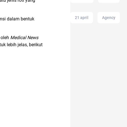
u jenis roti yang
21 april
Agency
umsi dalam bentuk
n oleh
Medical News
Airdrop Crypto
k lebih jelas, berikut
alat masak
air
akun IG
adakmai
alfamart
alat musik
acara