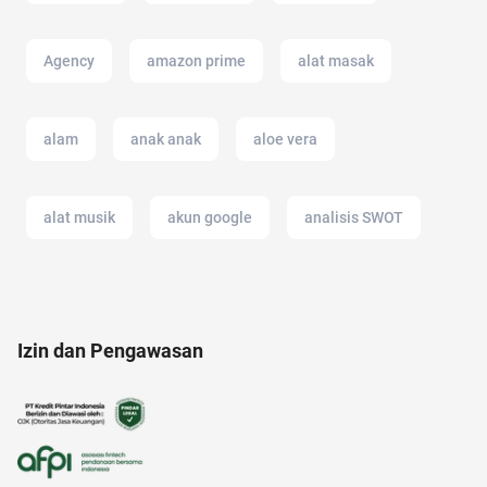
Agency
amazon prime
alat masak
alam
anak anak
aloe vera
alat musik
akun google
analisis SWOT
alfamart
11.11
17 agustus
afiliasi
Izin dan Pengawasan
12.12
anak susah makan
ac modern
alami