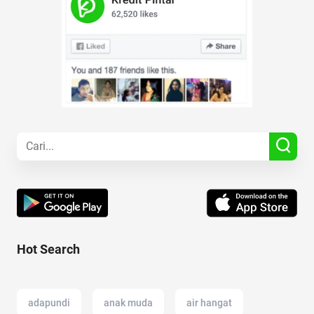
Hot Search
adapundi
anak muda
air hangat