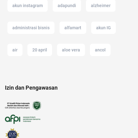
akun instagram
adapundi
alzheimer
administrasi bisnis
alfamart
akun IG
air
20 april
aloe vera
ancol
adalah
amazon
21 april
anak anak
Izin dan Pengawasan
aksesoris
afiliasi
air hangat