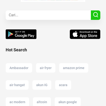
Hot Search
Ambassador
air fryer
amazon prime
air hangat
akun IG
acara
ac modern
altcoin
akun google