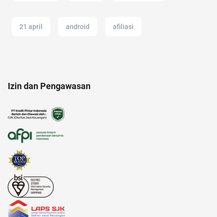
21 april
android
afiliasi
alat cek gula darah
Agency
Izin dan Pengawasan
analisis SWOT
adalah
amazon prime indonesia
alamat di tokopedia
air
anak jokowi