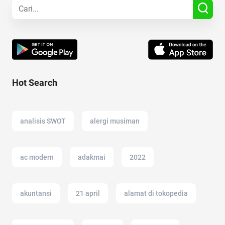
Hot Search
analisis SWOT
alergi musiman
ac modern
adakmai
2022
akuntansi
21 april
alamat di tokopedia