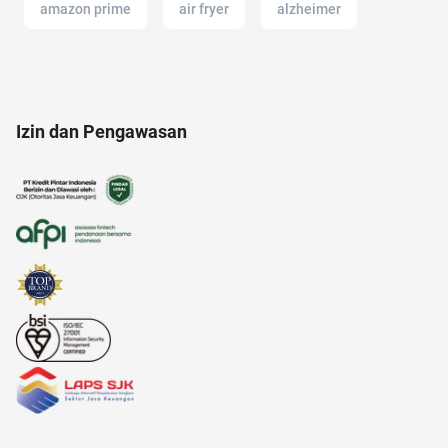
amazon prime
air fryer
alzheimer
20 april
aksesoris
Izin dan Pengawasan
alasan saham CPO melejit
akun IG
Agency
anak susah makan
aloe vera
anak anak
akun instagram