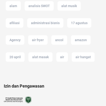
alam
analisis SWOT
alat musik
afiliasi
administrasi bisnis
17 agustus
Agency
air fryer
ancol
amazon
20 april
alat masak
air
air hangat
android
alat cek gula darah
ac modern
Izin dan Pengawasan
adalah
aloe vera
akun instagram