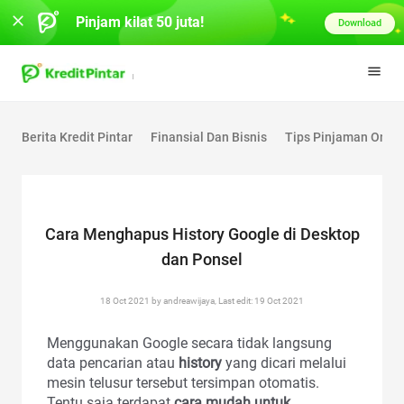
Pinjam kilat 50 juta!
Download
Berita Kredit Pintar
Finansial Dan Bisnis
Tips Pinjaman Onlin
Cara Menghapus History Google di Desktop
dan Ponsel
18 Oct 2021 by andreawijaya, Last edit: 19 Oct 2021
Menggunakan Google secara tidak langsung
data pencarian atau
history
yang dicari melalui
mesin telusur tersebut tersimpan otomatis.
Tentu saja terdapat
cara mudah untuk