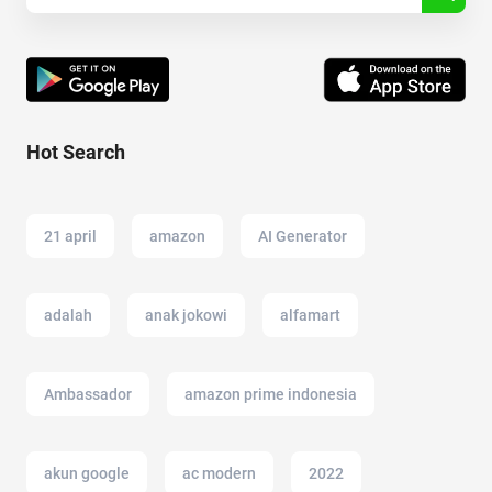
Hot Search
21 april
amazon
AI Generator
adalah
anak jokowi
alfamart
Ambassador
amazon prime indonesia
akun google
ac modern
2022