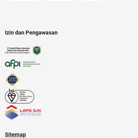
17 agustus
afiliasi
acara
Izin dan Pengawasan
alamat di tokopedia
administrasi bisnis
android
akulaku
alzheimer
12.12
Sitemap