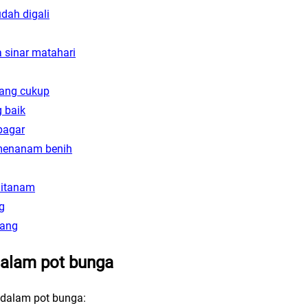
dah digali
a sinar matahari
 yang cukup
g baik
pagar
 menanam benih
ditanam
g
lang
dalam pot bunga
 dalam pot bunga: