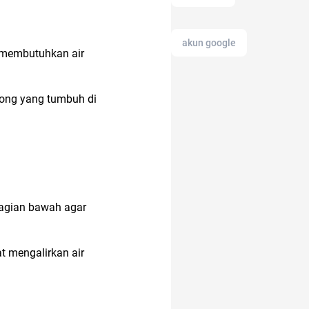
akun google
g membutuhkan air
adalah
long yang tumbuh di
akun instagram
amazon prime
indonesia
bagian bawah agar
 mengalirkan air
alami
altcoin
alamat di tokopedia