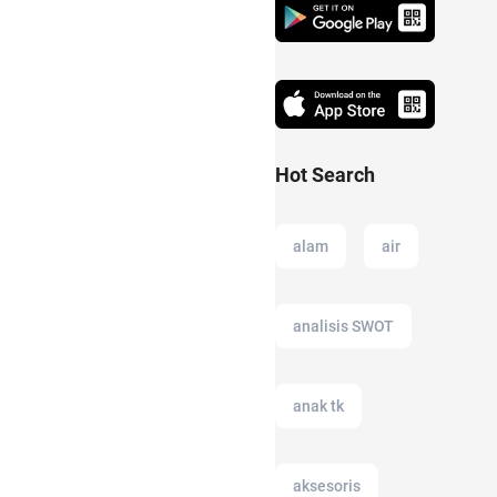
Hot Search
alam
air
analisis SWOT
anak tk
aksesoris