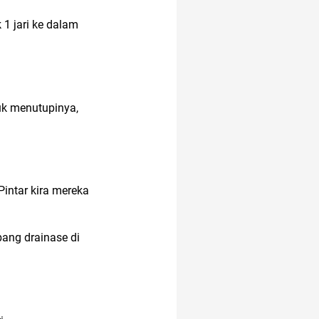
 1 jari ke dalam
anak anak
akulaku
uk menutupinya,
alergi musiman
Pintar kira mereka
acara
2022
bang drainase di
20 april
amazon prime