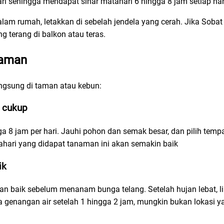
ri sehingga mendapat sinar matahari 6 hingga 8 jam setiap har
am rumah, letakkan di sebelah jendela yang cerah. Jika Sobat 
g terang di balkon atau teras.
taman
angsung di taman atau kebun:
g cukup
ga 8 jam per hari. Jauhi pohon dan semak besar, dan pilih temp
ahari yang didapat tanaman ini akan semakin baik
ik
gan baik sebelum menanam bunga telang. Setelah hujan lebat, lih
 genangan air setelah 1 hingga 2 jam, mungkin bukan lokasi y