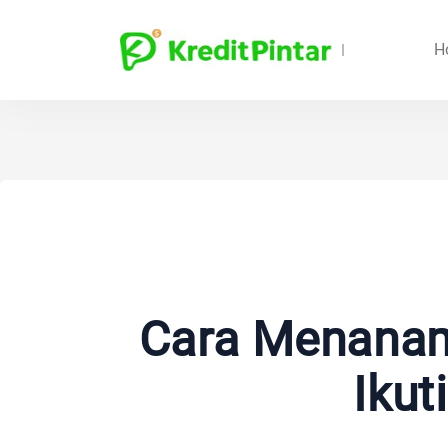
H
Cara Menanam
Ikut