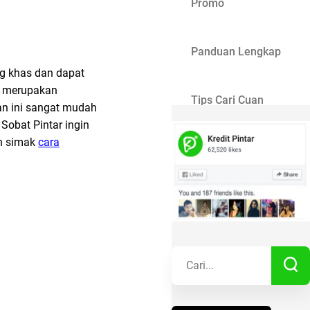
Promo
Panduan Lengkap
ng khas dan dapat
ng merupakan
Tips Cari Cuan
an ini sangat mudah
Sobat Pintar ingin
an simak
cara
Gaya Hidup
Kisah Sukses
Lainnya