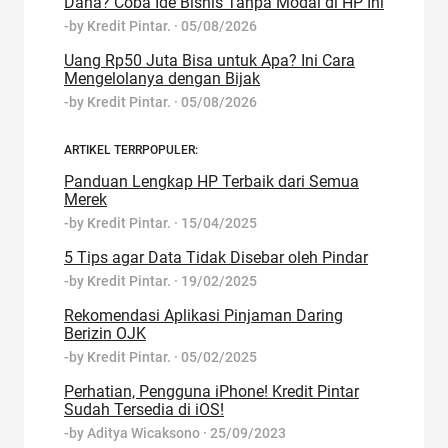
Dana? Coba Ide Bisnis Tanpa Modal di HP Ini
-by
Kredit Pintar.
·
05/08/2026
Uang Rp50 Juta Bisa untuk Apa? Ini Cara
Mengelolanya dengan Bijak
-by
Kredit Pintar.
·
05/08/2026
ARTIKEL TERRPOPULER:
Panduan Lengkap HP Terbaik dari Semua
Merek
-by
Kredit Pintar.
·
15/04/2025
5 Tips agar Data Tidak Disebar oleh Pindar
-by
Kredit Pintar.
·
19/02/2025
Rekomendasi Aplikasi Pinjaman Daring
Berizin OJK
-by
Kredit Pintar.
·
05/02/2025
Perhatian, Pengguna iPhone! Kredit Pintar
Sudah Tersedia di iOS!
-by
Aditya Wicaksono
·
25/09/2023