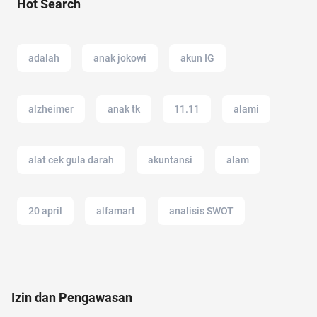
Hot Search
adalah
anak jokowi
akun IG
alzheimer
anak tk
11.11
alami
alat cek gula darah
akuntansi
alam
20 april
alfamart
analisis SWOT
alergi musiman
acara
adakmai
Izin dan Pengawasan
2022
12.12
air fryer