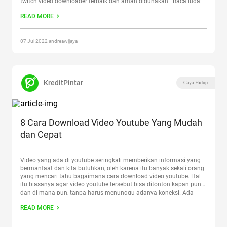
twitch video downloader terbaik dan aman digunakan. Baca juga:
Cara Menghasilkan Uang dari Twitch Paling Mudah Twitch
Continue
READ MORE
reading
“5 Situs Twitch Video Downloader Terbaik”
07 Jul 2022 andreawijaya
KreditPintar
Gaya Hidup
8 Cara Download Video Youtube Yang Mudah
dan Cepat
Video yang ada di youtube seringkali memberikan informasi yang
bermanfaat dan kita butuhkan, oleh karena itu banyak sekali orang
yang mencari tahu bagaimana cara download video youtube. Hal
itu biasanya agar video youtube tersebut bisa ditonton kapan pun
dan di mana pun, tanpa harus menunggu adanya koneksi. Ada
berbagai macam cara untuk download video dari
Continue reading
READ MORE
“8 Cara Download Video Youtube Yang Mudah dan Cepat”