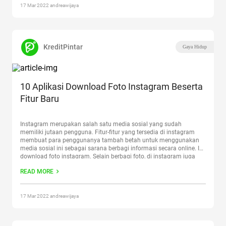
17 Mar 2022 andreawijaya
KreditPintar
Gaya Hidup
10 Aplikasi Download Foto Instagram Beserta
Fitur Baru
Instagram merupakan salah satu media sosial yang sudah
memiliki jutaan pengguna. Fitur-fitur yang tersedia di instagram
membuat para penggunanya tambah betah untuk menggunakan
media sosial ini sebagai sarana berbagi informasi secara online. Ini
download foto instagram. Selain berbagi foto, di instagram juga
para penggunanya bebas untuk membagikan video. Saat ini
READ MORE
tersedia aplikasi yang memungkinkan pengguna
Continue reading
“10 Aplikasi Download Foto Instagram Beserta Fitur Baru”
17 Mar 2022 andreawijaya