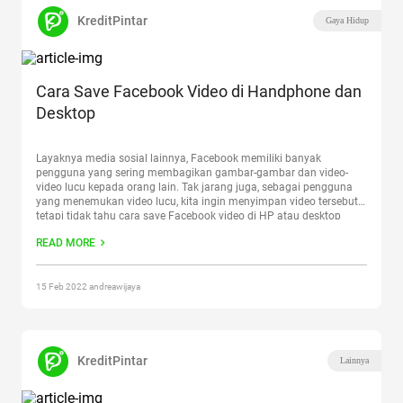
KreditPintar
Gaya Hidup
Cara Save Facebook Video di Handphone dan
Desktop
Layaknya media sosial lainnya, Facebook memiliki banyak
pengguna yang sering membagikan gambar-gambar dan video-
video lucu kepada orang lain. Tak jarang juga, sebagai pengguna
yang menemukan video lucu, kita ingin menyimpan video tersebut
tetapi tidak tahu cara save Facebook video di HP atau desktop
bagaimana. Ya, Facebook menjadi media sosial yang memiliki
READ MORE
pengguna paling banyak di
Continue reading
“Cara Save Facebook
Video di Handphone dan Desktop”
15 Feb 2022 andreawijaya
KreditPintar
Lainnya