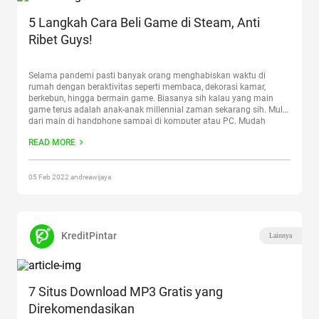
5 Langkah Cara Beli Game di Steam, Anti
Ribet Guys!
Selama pandemi pasti banyak orang menghabiskan waktu di
rumah dengan beraktivitas seperti membaca, dekorasi kamar,
berkebun, hingga bermain game. Biasanya sih kalau yang main
game terus adalah anak-anak millennial zaman sekarang sih. Mulai
dari main di handphone sampai di komputer atau PC. Mudah
dengan tau cara beli game di steam. Nah, ngomong-ngomong yang
READ MORE
suka main game
Continue reading
“5 Langkah Cara Beli Game di
Steam, Anti Ribet Guys!”
05 Feb 2022 andreawijaya
KreditPintar
Lainnya
7 Situs Download MP3 Gratis yang
Direkomendasikan