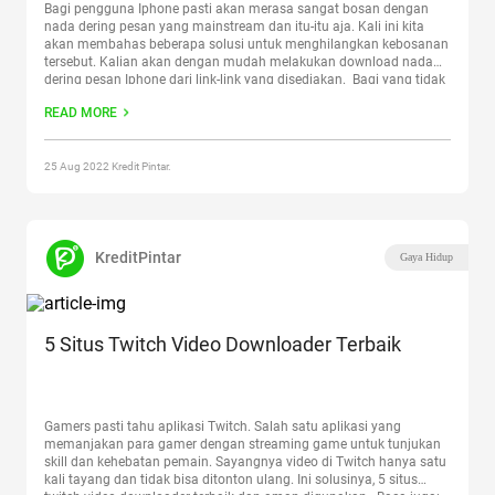
Bagi pengguna Iphone pasti akan merasa sangat bosan dengan
nada dering pesan yang mainstream dan itu-itu aja. Kali ini kita
akan membahas beberapa solusi untuk menghilangkan kebosanan
tersebut. Kalian akan dengan mudah melakukan download nada
dering pesan Iphone dari link-link yang disediakan. Bagi yang tidak
memakai Iphone, jangan bersedih! Karena link-link tersebut tidak
READ MORE
hanya bagi
Continue reading
“Download Nada Dering Pesan Iphone
Terbaru”
25 Aug 2022 Kredit Pintar.
KreditPintar
Gaya Hidup
5 Situs Twitch Video Downloader Terbaik
Gamers pasti tahu aplikasi Twitch. Salah satu aplikasi yang
memanjakan para gamer dengan streaming game untuk tunjukan
skill dan kehebatan pemain. Sayangnya video di Twitch hanya satu
kali tayang dan tidak bisa ditonton ulang. Ini solusinya, 5 situs