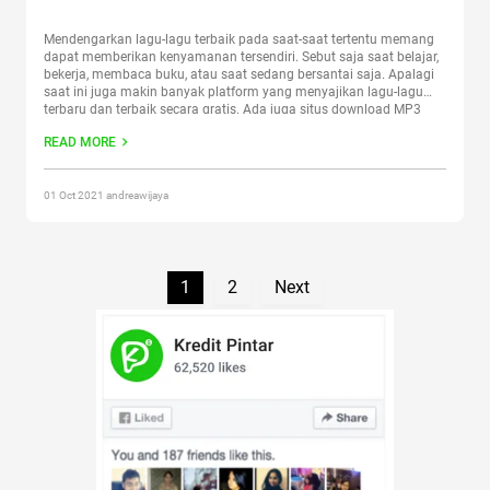
Mendengarkan lagu-lagu terbaik pada saat-saat tertentu memang
dapat memberikan kenyamanan tersendiri. Sebut saja saat belajar,
bekerja, membaca buku, atau saat sedang bersantai saja. Apalagi
saat ini juga makin banyak platform yang menyajikan lagu-lagu
terbaru dan terbaik secara gratis. Ada juga situs download MP3
gratis yang memungkinkan Sobat Pintar untuk memutar lagu
READ MORE
kapan pun tanpa harus
Continue reading
“7 Situs Download MP3
Gratis yang Direkomendasikan”
01 Oct 2021 andreawijaya
1
2
Next