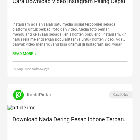
Cara Download Video Instagram Paling Cepat
Instagram adalah salah satu media sosial terpopuler sebagai
platform untuk berbagi foto dan video. Media foto pernah
mendulang kejayaan sebagai jenis konten populer di Instagram, kini
harus rela melengserkan popularitasnya untuk konten video. Ada
banyak video menarik yang bisa ditemui di Instagram, jadi wajar
saja jika orang bertanya cara download video Instagram. Tak perlu
READ MORE
repot,
Continue reading
“Cara Download Video Instagram Paling
Cepat”
29 Aug 2022 andreawijaya
KreditPintar
Gaya Hidup
Download Nada Dering Pesan Iphone Terbaru