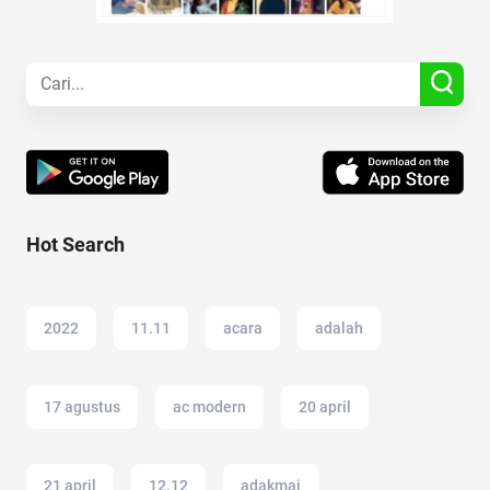
Hot Search
2022
11.11
acara
adalah
17 agustus
ac modern
20 april
21 april
12.12
adakmai