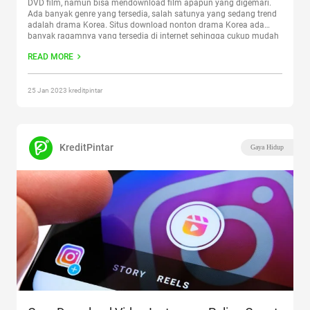
DVD film, namun bisa mendownload film apapun yang digemari.
Ada banyak genre yang tersedia, salah satunya yang sedang trend
adalah drama Korea. Situs download nonton drama Korea ada
banyak ragamnya yang tersedia di internet sehingga cukup mudah
untuk ditemukan hanya dengan mengetikkan
Continue reading
READ MORE
“Daftar Situs Download Nonton Drama Korea Gratis, Gak Bayar
Sepeserpun!”
25 Jan 2023 kreditpintar
KreditPintar
Gaya Hidup