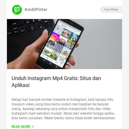
KreditPintar
Gaya Hidup
Unduh Instagram Mp4 Gratis: Situs dan
Aplikasi
Setiap hari banyak konten menarik di Instagram, baik berupa foto
maupun video, yang bisa kamu unduh dan bagikan ke banyak
orang. Apalagi sekarang cara untuk mengunduh foto dan video
Instagram mp4 semakin mudah. Mulai dari website hingga aplikasi
bisa kamu gunakan. Meski begitu, kamu tidak boleh sembarangan
mendownload setiap konten yang kamu lihat di Instagram,
Continue
READ MORE
reading
“Unduh Instagram Mp4 Gratis: Situs dan Aplikasi”