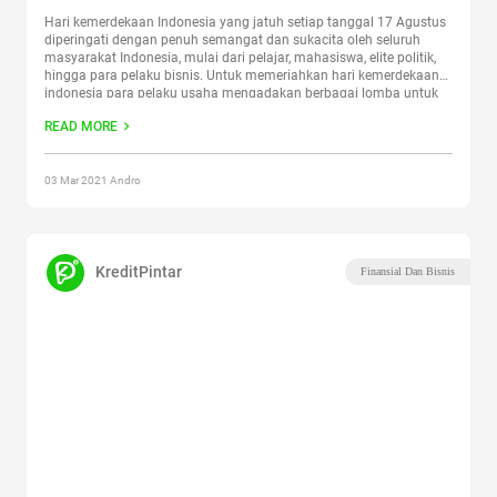
Hari kemerdekaan Indonesia yang jatuh setiap tanggal 17 Agustus
diperingati dengan penuh semangat dan sukacita oleh seluruh
masyarakat Indonesia, mulai dari pelajar, mahasiswa, elite politik,
hingga para pelaku bisnis. Untuk memeriahkan hari kemerdekaan
indonesia para pelaku usaha mengadakan berbagai lomba untuk
para karyawan dan masyarakat umum. Pemenangnya akan
READ MORE
mendapat hadiah menarik seperti voucher belanja,
maupun
Continue reading
“Catat, Inilah Brand yang Selalu
Menawarkan Promo Spesial Hari Kemerdekaan Indonesia”
03 Mar 2021 Andro
KreditPintar
Finansial Dan Bisnis