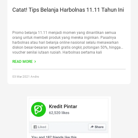
Catat! Tips Belanja Harbolnas 11.11 Tahun Ini
Promo belanja 11.11 menjadi momen yang dinantikan semua
orang untuk membeli produk yang mereka inginkan. Pasalnya
harbolnas atau hari belanja online nasional selalu menawarkan
diskon besar-besaran seperti gratis ongkir, potongan 50%, hingga
voucher senilai jutaan rupiah. Harbolnas pertama kali
diselenggarakan pada tahun 2012. Saat itu para pemrakarsa
READ MORE
seperti Lazada, Zalora, Blanja, PinkEmma, Bukalapak dan
Berrybenka,
Continue reading
“Catat! Tips Belanja Harbolnas 11.11
Tahun Ini”
03 Mar 2021 Andro