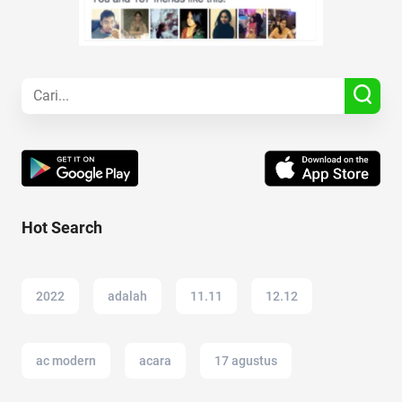
Hot Search
2022
adalah
11.11
12.12
ac modern
acara
17 agustus