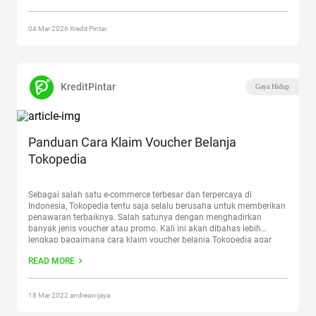
“Rekomendasi Belanja Online di Bulan Ramadan”
04 Mar 2026 Kredit Pintar.
KreditPintar
Gaya Hidup
Panduan Cara Klaim Voucher Belanja
Tokopedia
Sebagai salah satu e-commerce terbesar dan terpercaya di
Indonesia, Tokopedia tentu saja selalu berusaha untuk memberikan
penawaran terbaiknya. Salah satunya dengan menghadirkan
banyak jenis voucher atau promo. Kali ini akan dibahas lebih
lengkap bagaimana cara klaim voucher belanja Tokopedia agar
belanja jadi hemat. Baca juga: Aplikasi Tokopedia, Tempat Belanja
READ MORE
Nyaman dan Marketplace Terbaik Cara Dapat
Continue reading
“Panduan Cara Klaim Voucher Belanja Tokopedia”
18 Mar 2022 andreawijaya