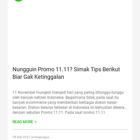
Nungguin Promo 11.11? Simak Tips Berikut
Biar Gak Ketinggalan
11 November mungkin menjadi hari yang paling ditunggu-tunggu
oleh banyak netizen Indonesia. Bagaimana tidak, pada saat itu
banyak e-commerce yang memberikan berbagai diskon besar-
besaran. Diskon belanja terbesar di Indonesia ini kemudian dikenal
dengan sebutan Promo 11.11. Pada saat promo 11.11
berlangsung, banyak penjual yang memberikan potongan harga
READ MORE
dan berbagai promo yang menarik, mulai dari penjual
Continue
reading
“Nungguin Promo 11.11? Simak Tips Berikut Biar Gak
Ketinggalan”
09 Mar 2021 andreawijaya