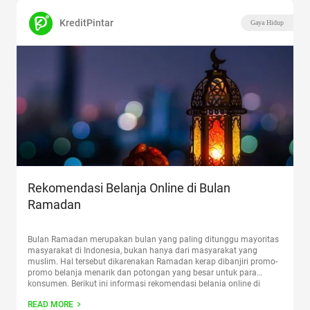
KreditPintar
Gaya Hidup
Rekomendasi Belanja Online di Bulan
Ramadan
Bulan Ramadan merupakan bulan yang paling ditunggu mayoritas
masyarakat di Indonesia, bukan hanya dari masyarakat yang
muslim. Hal tersebut dikarenakan Ramadan kerap dibanjiri promo-
promo belanja menarik dan potongan yang besar untuk para
konsumen. Berikut ini informasi rekomendasi belanja online di
bulan Ramadan. Saat ini, cara belanja masyarakat sudah berubah
READ MORE
yaitu melalui e-commerce market atau secara
Continue reading