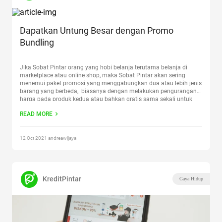
Dapatkan Untung Besar dengan Promo
Bundling
Jika Sobat Pintar orang yang hobi belanja terutama belanja di
marketplace atau online shop, maka Sobat Pintar akan sering
menemui paket promosi yang menggabungkan dua atau lebih jenis
barang yang berbeda, biasanya dengan melakukan pengurangan
harga pada produk kedua atau bahkan gratis sama sekali untuk
pembelian kedua. Metode promosi seperti ini lah yang disebut
READ MORE
dengan
Continue reading
“Dapatkan Untung Besar dengan Promo
Bundling”
12 Oct 2021 andreawijaya
KreditPintar
Gaya Hidup