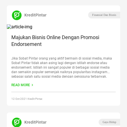
KreditPintar
Finansial Dan Bisnis
Majukan Bisnis Online Dengan Promosi
Endorsement
Jika Sobat Pintar orang yang aktif bermain di sosial media, maka
Sobat Pintar tidak akan asing lagi dengan istilah endorse atau
endorsement. Istilah ini sangat populer di berbagai sosial media
dan semakin populer semenjak naiknya popularitas instagram
sebagai salah satu sosial media dengan pengguna terbanyak.
Endorse program sendiri biasanya dilakukan oleh orang-orang yang
READ MORE
memiliki banyak
Continue reading
“Majukan Bisnis Online Dengan
Promosi Endorsement”
12 Oct 2021 Kredit Pintar.
KreditPintar
Gaya Hidup