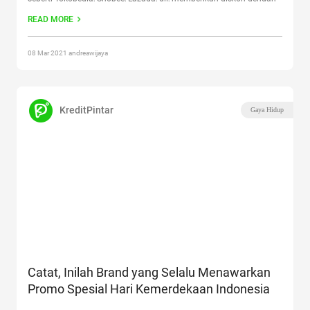
jumlah yang cukup fantastis. Harbolnas itu sendiri merupakan
READ MORE
singkatan kata dari Hari Belanja Nasional.
Continue reading
“Harbolnas, Harinya Diskon Besar-Besaran”
08 Mar 2021 andreawijaya
KreditPintar
Gaya Hidup
Catat, Inilah Brand yang Selalu Menawarkan
Promo Spesial Hari Kemerdekaan Indonesia