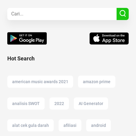
Hot Search
american music awards 2021
amazon prime
analisis SWOT
2022
AI Generator
alat cek gula darah
afiliasi
android