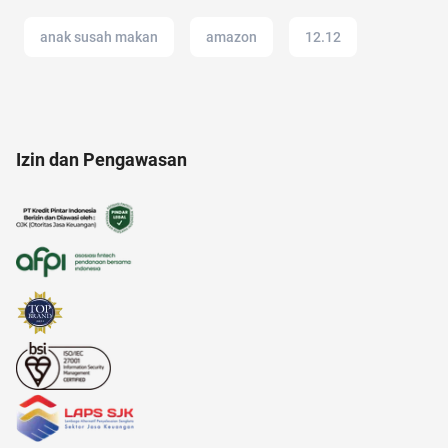
anak susah makan
amazon
12.12
akuntansi
anak jokowi
anak tk
Izin dan Pengawasan
11.11
adalah
alamat di tokopedia
adakmai
ancol
air fryer