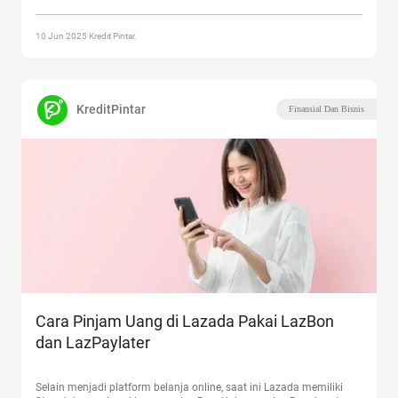
Center: Fitur Unggulan & Tips 2025”
10 Jun 2025 Kredit Pintar.
KreditPintar
Finansial Dan Bisnis
Cara Pinjam Uang di Lazada Pakai LazBon
dan LazPaylater
Selain menjadi platform belanja online, saat ini Lazada memiliki