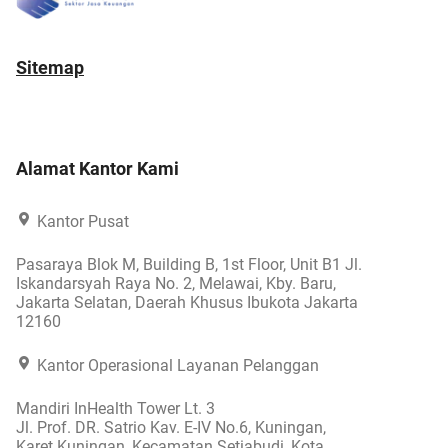
Sitemap
Alamat Kantor Kami
Kantor Pusat
Pasaraya Blok M, Building B, 1st Floor, Unit B1 Jl.
Iskandarsyah Raya No. 2, Melawai, Kby. Baru,
Jakarta Selatan, Daerah Khusus Ibukota Jakarta
12160
Kantor Operasional Layanan Pelanggan
Mandiri InHealth Tower Lt. 3
Jl. Prof. DR. Satrio Kav. E-IV No.6, Kuningan,
Karet Kuningan, Kecamatan Setiabudi, Kota