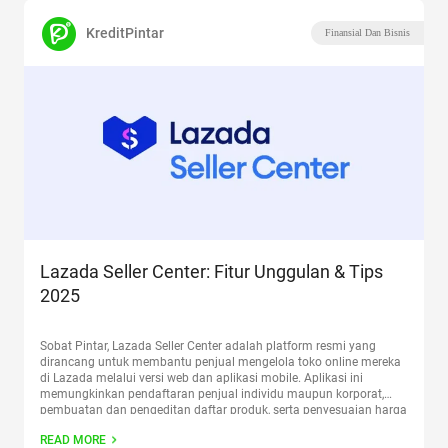
KreditPintar
Finansial Dan Bisnis
Lazada Seller Center: Fitur Unggulan & Tips
2025
Sobat Pintar, Lazada Seller Center adalah platform resmi yang
dirancang untuk membantu penjual mengelola toko online mereka
di Lazada melalui versi web dan aplikasi mobile. Aplikasi ini
memungkinkan pendaftaran penjual individu maupun korporat,
pembuatan dan pengeditan daftar produk, serta penyesuaian harga
dan stok secara real time dari layar ponsel. Seller Center juga
READ MORE
mendukung pemrosesan pesanan
Continue reading
“Lazada Seller