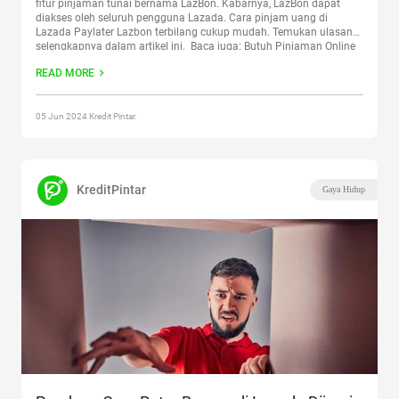
fitur pinjaman tunai bernama LazBon. Kabarnya, LazBon dapat
diakses oleh seluruh pengguna Lazada. Cara pinjam uang di
Lazada Paylater Lazbon terbilang cukup mudah. Temukan ulasan
selengkapnya dalam artikel ini. Baca juga: Butuh Pinjaman Online
Bunga Kecil? Pilih Kredit Pintar! Apa Itu Lazbon LazBon adalah
READ MORE
produk kredit
Continue reading
“Cara Pinjam Uang di Lazada Pakai
LazBon dan LazPaylater”
05 Jun 2024 Kredit Pintar.
KreditPintar
Gaya Hidup