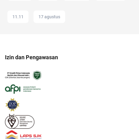
11.11
17 agustus
Izin dan Pengawasan