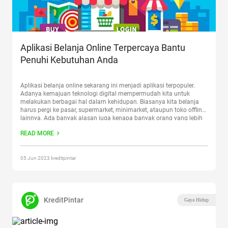
Aplikasi Belanja Online Terpercaya Bantu
Penuhi Kebutuhan Anda
Aplikasi belanja online sekarang ini menjadi aplikasi terpopuler.
Adanya kemajuan teknologi digital mempermudah kita untuk
melakukan berbagai hal dalam kehidupan. Biasanya kita belanja
harus pergi ke pasar, supermarket, minimarket, ataupun toko offline
lainnya. Ada banyak alasan juga kenapa banyak orang yang lebih
memilih untuk datang langsung ke toko offline. Biasanya ketika kita
READ MORE
mengunjungi toko offline
Continue reading
“Aplikasi Belanja Online
Terpercaya Bantu Penuhi Kebutuhan Anda”
05 Jun 2023 kreditpintar
KreditPintar
Gaya Hidup