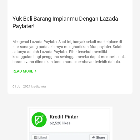
Yuk Beli Barang Impianmu Dengan Lazada
Paylater!
Mengenal Lazada Paylater Saat ini, banyak sekali marketplace di
luar sana yang pada akhirnya menghadirkan fitur paylater. Salah
satunya adalah Lazada Paylater. Fitur tersebut memiliki
keunggulan bagi pengguna sehingga mereka dapat membeli suatu
barang yang diinginkan tanpa harus membayar terlebih dahulu.
Jenis Paylater-nya di sini pun beragam, ada yang memang “bayar
READ MORE
nanti” yang di mana
Continue reading
“Yuk Beli Barang Impianmu
Dengan Lazada Paylater!”
01 Jun 2021 kreditpintar