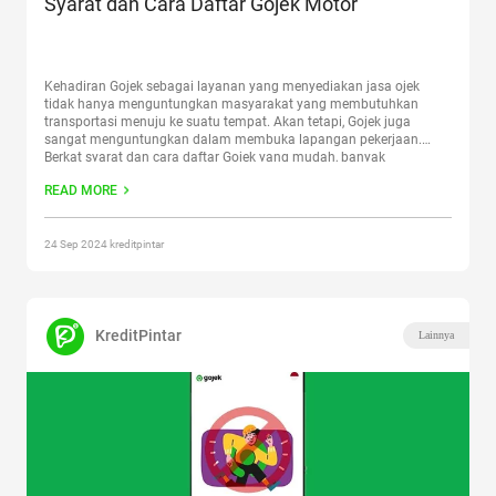
Syarat dan Cara Daftar Gojek Motor
Kehadiran Gojek sebagai layanan yang menyediakan jasa ojek
tidak hanya menguntungkan masyarakat yang membutuhkan
transportasi menuju ke suatu tempat. Akan tetapi, Gojek juga
sangat menguntungkan dalam membuka lapangan pekerjaan.
Berkat syarat dan cara daftar Gojek yang mudah, banyak
masyarakat umum yang tertarik bergabung menjadi mitra Gojek
READ MORE
motor atau GoRide. Apalagi penghasilan yang didapatkan dengan
menjadi
Continue reading
“Syarat dan Cara Daftar Gojek Motor”
24 Sep 2024 kreditpintar
KreditPintar
Lainnya