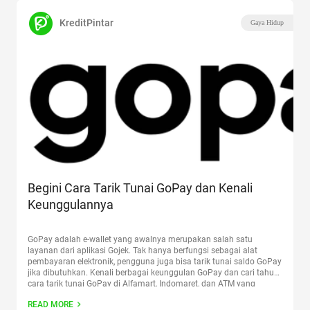
KreditPintar
Gaya Hidup
Begini Cara Tarik Tunai GoPay dan Kenali
Keunggulannya
GoPay adalah e-wallet yang awalnya merupakan salah satu
layanan dari aplikasi Gojek. Tak hanya berfungsi sebagai alat
pembayaran elektronik, pengguna juga bisa tarik tunai saldo GoPay
jika dibutuhkan. Kenali berbagai keunggulan GoPay dan cari tahu
cara tarik tunai GoPay di Alfamart, Indomaret, dan ATM yang
memiliki kerjasama dengan GoPay. GoPay Bisa Bayar Apa Saja?
READ MORE
Dengan
Continue reading
“Begini Cara Tarik Tunai GoPay dan Kenali