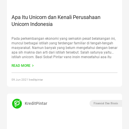
Apa Itu Unicorn dan Kenali Perusahaan
Unicorn Indonesia
Pada perkembangan ekonomi yang semakin pesat belakangan ini,
muncul berbagai istilah yang terdengar familiar di tengah-tengah
masyarakat. Namun banyak yang belum mengetahui dengan benar
apa sih makna dan arti dari istilah tersebut. Salah satunya yaitu
istilah unicorn. Bagi Sobat Pintar yang ingin mengetahui apa itu
unicorn dan apa saja perusahaan unicorn Indonesia yang perlu
READ MORE
diketahui,
Continue reading
“Apa Itu Unicorn dan Kenali Perusahaan
Unicorn Indonesia”
09 Jun 2021 kreditpintar
KreditPintar
Finansial Dan Bisnis