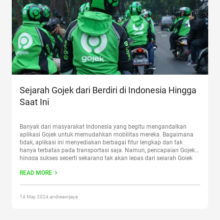
Sejarah Gojek dari Berdiri di Indonesia Hingga
Saat Ini
Banyak dari masyarakat Indonesia yang begitu mengandalkan
aplikasi Gojek untuk memudahkan mobilitas mereka. Bagaimana
tidak, aplikasi ini menyediakan berbagai fitur lengkap dan tak
hanya terbatas pada transportasi saja. Namun, pencapaian Gojek
hingga sukses seperti sekarang tak akan lepas dari sejarah Gojek
yang cukup berliku. Ada banyak hal yang bisa dipetik dari sejarah
READ MORE
Gojek hingga dinobatkan
Continue reading
“Sejarah Gojek dari
Berdiri di Indonesia Hingga Saat Ini”
14 May 2024 andreawijaya