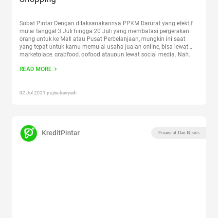
Sobat Pintar Dengan dilaksanakannya PPKM Darurat yang efektif
mulai tanggal 3 Juli hingga 20 Juli yang membatasi pergerakan
orang untuk ke Mall atau Pusat Perbelanjaan, mungkin ini saat
yang tepat untuk kamu memulai usaha jualan online, bisa lewat
marketplace, grabfood, gofood ataupun lewat social media. Nah,
supaya produk yang kamu tampilkan itu menarik bagi
READ MORE
customer,
Continue reading
“Kiat Mengambil Foto Produk Untuk
Online Shopping”
02 Jul 2021 pujisukarryadi
KreditPintar
Finansial Dan Bisnis