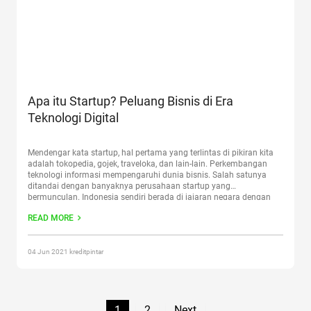
Apa itu Startup? Peluang Bisnis di Era
Teknologi Digital
Mendengar kata startup, hal pertama yang terlintas di pikiran kita
adalah tokopedia, gojek, traveloka, dan lain-lain. Perkembangan
teknologi informasi mempengaruhi dunia bisnis. Salah satunya
ditandai dengan banyaknya perusahaan startup yang
bermunculan. Indonesia sendiri berada di jajaran negara dengan
jumlah perusahaan startup di dunia. Mulai dari perusahaan startup
READ MORE
kecil hingga perusahaan startup yang telah merajai
nasional
Continue reading
“Apa itu Startup? Peluang Bisnis di Era
Teknologi Digital”
04 Jun 2021 kreditpintar
1
2
Next