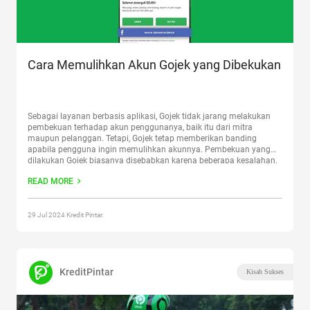
Cara Memulihkan Akun Gojek yang Dibekukan
Sebagai layanan berbasis aplikasi, Gojek tidak jarang melakukan
pembekuan terhadap akun penggunanya, baik itu dari mitra
maupun pelanggan. Tetapi, Gojek tetap memberikan banding
apabila pengguna ingin memulihkan akunnya. Pembekuan yang
dilakukan Gojek biasanya disebabkan karena beberapa kesalahan,
di antaranya tidak sengaja melanggar aturan yang sudah
READ MORE
ditetapkan dari pihak Gojek. Selain itu, Pelanggaran kode etik,
baik
Continue reading
“Cara Memulihkan Akun Gojek yang
Dibekukan”
29 Jul 2024 Kredit Pintar.
KreditPintar
Kisah Sukses