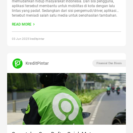
memudahkan hidup masyarakat Indonesia. Dari sisi pengguna,
aplikasi tersebut membantu untuk mobilitas di kota dengan lalu
lintas yang padat. Sedangkan dari sisi pengemudi/driver, aplikasi
tersebut menjadi salah satu media untuk penghasilan tambahan,
maupun penghasilan utama. Selain itu, perhitungan biayanya lebih
READ MORE
jelas dan servis yang diberikan lebih
Continue reading
“Rekomendasi
Aplikasi Ojek Online Terbaik, Bisa Untuk Sampingan”
03 Jun 2025 kreditpintar
KreditPintar
Finansial Dan Bisnis