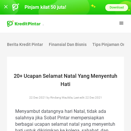
Pinjam kilat 50 juta!
Download
Berita Kredit Pintar
Finansial Dan Bisnis
Tips Pinjaman Onlin
20+ Ucapan Selamat Natal Yang Menyentuh
Hati
22 Dec 2021 by Rindang Maulidia, Last edit: 22 Dec 2021
Menyambut datangnya hari Natal, tidak ada
salahnya jika Sobat Pintar mempersiapkan
berbagai ucapan selamat natal yang menyentuh
hati untuk dikirimkan ke kolega, sahabat, dan