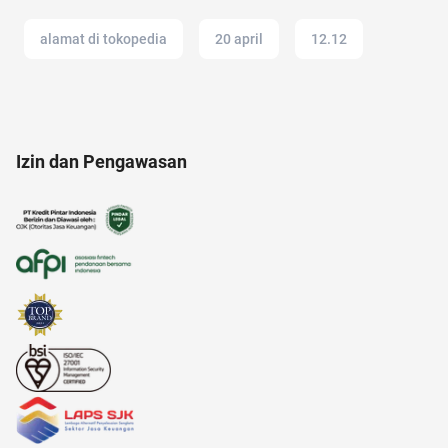
alamat di tokopedia
20 april
12.12
17 agustus
Ambassador
altcoin
Izin dan Pengawasan
akulaku
akuntansi
anak susah makan