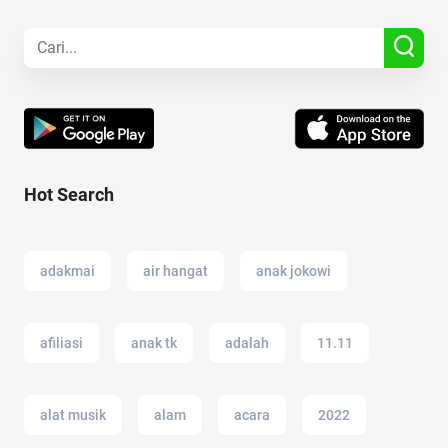
Hot Search
adakmai
air hangat
anak jokowi
afiliasi
anak tk
adalah
11.11
alat musik
alam
acara
2022