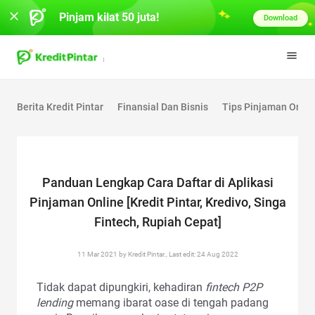
Pinjam kilat 50 juta!
Download
Berita Kredit Pintar
Finansial Dan Bisnis
Tips Pinjaman Onlin
Panduan Lengkap Cara Daftar di Aplikasi
Pinjaman Online [Kredit Pintar, Kredivo, Singa
Fintech, Rupiah Cepat]
11 Mar 2021 by Kredit Pintar., Last edit: 24 Aug 2022
Tidak dapat dipungkiri, kehadiran
fintech P2P
lending
memang ibarat oase di tengah padang