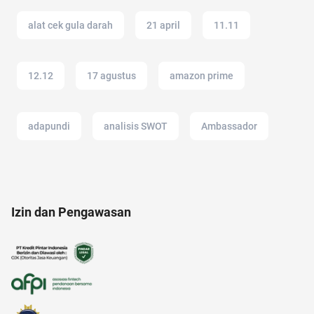
alat cek gula darah
21 april
11.11
12.12
17 agustus
amazon prime
adapundi
analisis SWOT
Ambassador
alfamart
alzheimer
Airdrop Crypto
Izin dan Pengawasan
akun instagram
akun IG
anak jokowi
afiliasi
ac modern