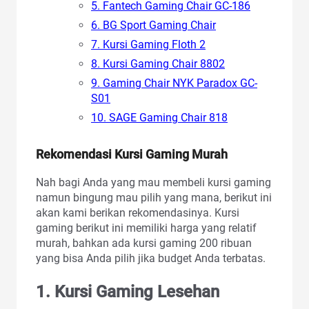
5. Fantech Gaming Chair GC-186
6. BG Sport Gaming Chair
7. Kursi Gaming Floth 2
8. Kursi Gaming Chair 8802
9. Gaming Chair NYK Paradox GC-
S01
10. SAGE Gaming Chair 818
Rekomendasi Kursi Gaming Murah
Nah bagi Anda yang mau membeli kursi gaming
namun bingung mau pilih yang mana, berikut ini
akan kami berikan rekomendasinya. Kursi
gaming berikut ini memiliki harga yang relatif
murah, bahkan ada kursi gaming 200 ribuan
yang bisa Anda pilih jika budget Anda terbatas.
1. Kursi Gaming Lesehan