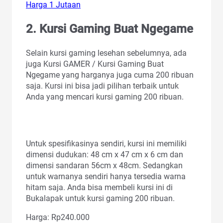
Harga 1 Jutaan
2. Kursi Gaming Buat Ngegame
Selain kursi gaming lesehan sebelumnya, ada
juga Kursi GAMER / Kursi Gaming Buat
Ngegame yang harganya juga cuma 200 ribuan
saja. Kursi ini bisa jadi pilihan terbaik untuk
Anda yang mencari kursi gaming 200 ribuan.
Untuk spesifikasinya sendiri, kursi ini memiliki
dimensi dudukan: 48 cm x 47 cm x 6 cm dan
dimensi sandaran 56cm x 48cm. Sedangkan
untuk warnanya sendiri hanya tersedia warna
hitam saja. Anda bisa membeli kursi ini di
Bukalapak untuk kursi gaming 200 ribuan.
Harga: Rp240.000