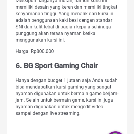
Meskipun harganya murah, namun kursi ini
memiliki desain yang keren dan memiliki tingkat
kenyamanan tinggi. Yang menarik dari kursi ini
adalah penggunaan kaki besi dengan standar
SNI dan kulit tebal di bagian kepala sehingga
punggung akan terasa nyaman ketika
menggunakan kursi ini.
Harga: Rp800.000
6. BG Sport Gaming Chair
Hanya dengan budget 1 jutaan saja Anda sudah
bisa mendapatkan kursi gaming yang sangat
nyaman digunakan untuk bermain game berjam-
jam. Selain untuk bermain game, kursi ini juga
nyaman digunakan untuk mengedit video
sampai dengan live streaming.