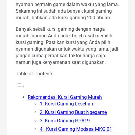
nyaman bermain game dalam waktu yang lama.
Sekarang ini sudah ada banyak kursi gaming
murah, bahkan ada kursi gaming 200 ribuan.
Banyak sekali kursi gaming dengan harga
murah, namun Anda tidak boleh asal memilih
kursi gaming. Pastikan kursi yang Anda pilih
nyaman digunakan untuk waktu yang lama, jadi
jangan cuma perhatikan faktor harga saja
namun juga kenyamanan saat digunakan.
Table of Contents
Rekomendasi Kursi Gaming Murah
1. Kursi Gaming Lesehan
2. Kursi Gaming Buat Ngegame
3. Kursi Gaming HG819
4. Kursi Gaming Modasa MKG 01