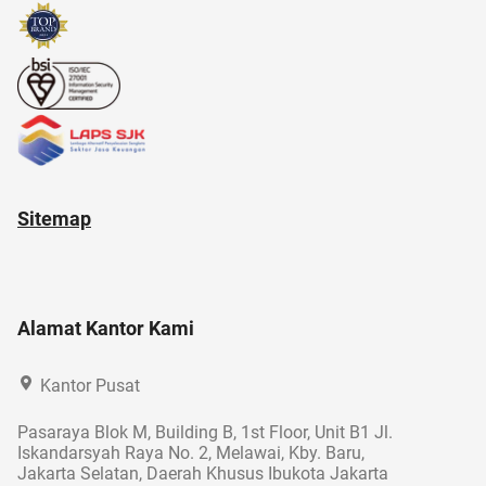
adakmai
Sitemap
Alamat Kantor Kami
Kantor Pusat
Pasaraya Blok M, Building B, 1st Floor, Unit B1 Jl.
Iskandarsyah Raya No. 2, Melawai, Kby. Baru,
Jakarta Selatan, Daerah Khusus Ibukota Jakarta