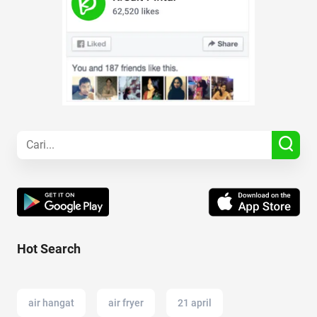
Hot Search
air hangat
air fryer
21 april