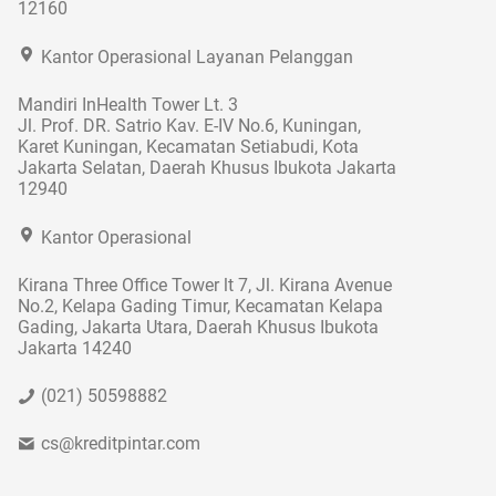
12160
Kantor Operasional Layanan Pelanggan
Mandiri InHealth Tower Lt. 3
Jl. Prof. DR. Satrio Kav. E-IV No.6, Kuningan,
Karet Kuningan, Kecamatan Setiabudi, Kota
Jakarta Selatan, Daerah Khusus Ibukota Jakarta
12940
Kantor Operasional
Kirana Three Office Tower lt 7, Jl. Kirana Avenue
No.2, Kelapa Gading Timur, Kecamatan Kelapa
Gading, Jakarta Utara, Daerah Khusus Ibukota
Jakarta 14240
(021) 50598882
cs@kreditpintar.com