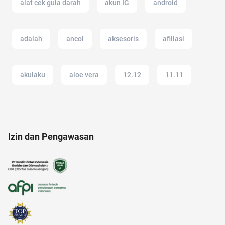
alat cek gula darah
akun IG
android
adalah
ancol
aksesoris
afiliasi
akulaku
aloe vera
12.12
11.11
anak muda
17 agustus
acara
air
Izin dan Pengawasan
AI Generator
alat masak
Ambassador