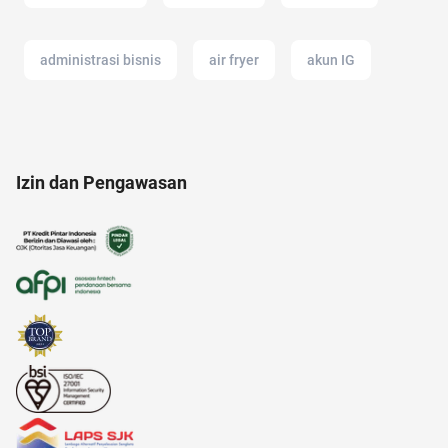
administrasi bisnis
air fryer
akun IG
17 agustus
aloe vera
ac modern
Izin dan Pengawasan
aksesoris
altcoin
analisis SWOT
afiliasi
2022