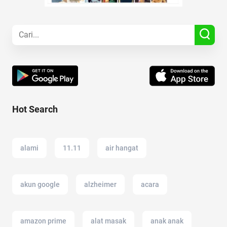
Hot Search
alami
11.11
air hangat
akun google
alzheimer
acara
amazon prime
alat masak
anak anak