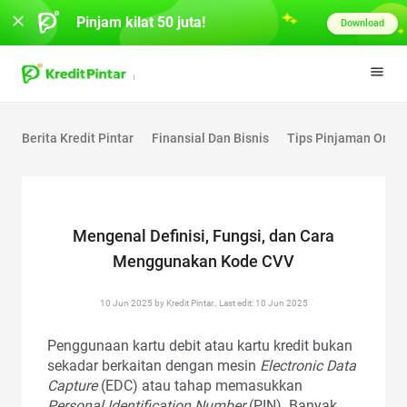
Pinjam kilat 50 juta!
Download
Berita Kredit Pintar
Finansial Dan Bisnis
Tips Pinjaman Onlin
Mengenal Definisi, Fungsi, dan Cara
Menggunakan Kode CVV
10 Jun 2025 by Kredit Pintar., Last edit: 10 Jun 2025
Penggunaan kartu debit atau kartu kredit bukan
sekadar berkaitan dengan mesin
Electronic Data
Capture
(EDC) atau tahap memasukkan
Personal Identification Number
(PIN). Banyak