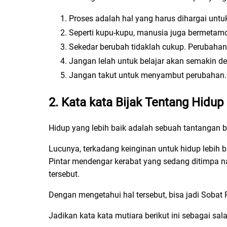
Proses adalah hal yang harus dihargai unt
Seperti kupu-kupu, manusia juga bermetamo
Sekedar berubah tidaklah cukup. Perubahan 
Jangan lelah untuk belajar akan semakin de
Jangan takut untuk menyambut perubahan.
2. Kata kata Bijak Tentang Hidup
Hidup yang lebih baik adalah sebuah tantangan b
Lucunya, terkadang keinginan untuk hidup lebih b
Pintar mendengar kerabat yang sedang ditimpa nas
tersebut.
Dengan mengetahui hal tersebut, bisa jadi Sobat P
Jadikan kata kata mutiara berikut ini sebagai sala