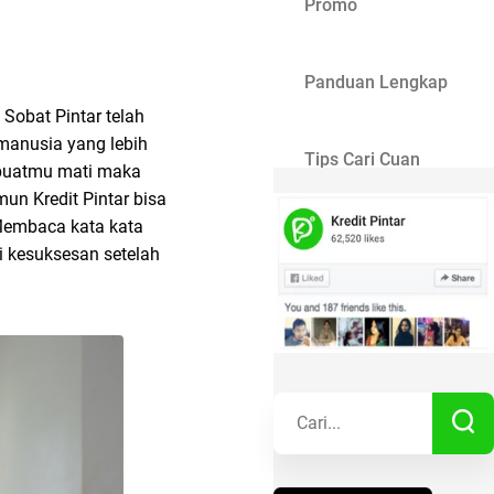
Promo
Panduan Lengkap
Sobat Pintar telah
manusia yang lebih
Tips Cari Cuan
mbuatmu mati maka
n Kredit Pintar bisa
 Membaca kata kata
Gaya Hidup
i kesuksesan setelah
Kisah Sukses
Lainnya