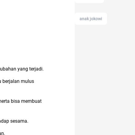
anak jokowi
ancol
akulaku
alat masak
ubahan yang terjadi.
u berjalan mulus
adalah
a merta bisa membuat
alzheimer
rhadap sesama.
adakmai
altcoin
an.