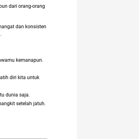
pun dari orang-orang
mangat dan konsisten
.
embawamu kemanapun.
h diri kita untuk
u dunia saja.
angkit setelah jatuh.