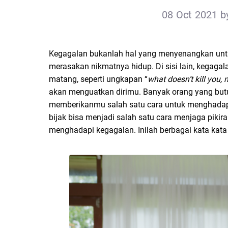
08 Oct 2021 by
Kegagalan bukanlah hal yang menyenangkan untuk 
merasakan nikmatnya hidup. Di sisi lain, kegag
matang, seperti ungkapan “
what doesn’t kill you,
akan menguatkan dirimu. Banyak orang yang butu
memberikanmu salah satu cara untuk menghadapi 
bijak bisa menjadi salah satu cara menjaga pikir
menghadapi kegagalan. Inilah berbagai kata kata