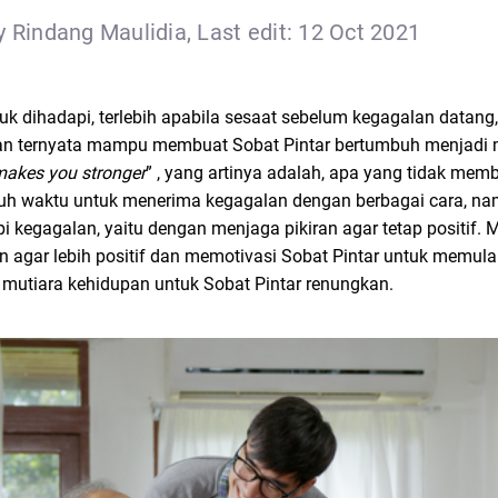
 Rindang Maulidia, Last edit: 12 Oct 2021
dihadapi, terlebih apabila sesaat sebelum kegagalan datang, 
alan ternyata mampu membuat Sobat Pintar bertumbuh menjadi 
 makes you stronger
” , yang artinya adalah, apa yang tidak me
h waktu untuk menerima kegagalan dengan berbagai cara, namu
kegagalan, yaitu dengan menjaga pikiran agar tetap positif.
an agar lebih positif dan memotivasi Sobat Pintar untuk memula
 mutiara kehidupan untuk Sobat Pintar renungkan.