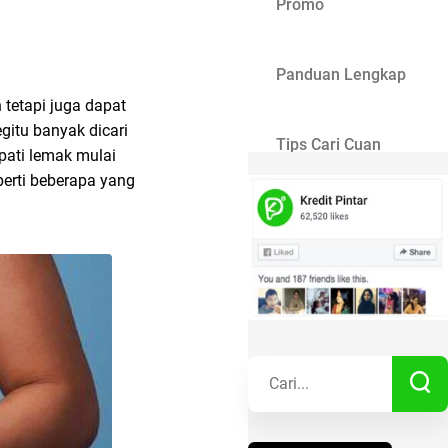
Promo
Panduan Lengkap
etapi juga dapat
gitu banyak dicari
Tips Cari Cuan
pati lemak mulai
erti beberapa yang
Gaya Hidup
Kisah Sukses
Lainnya