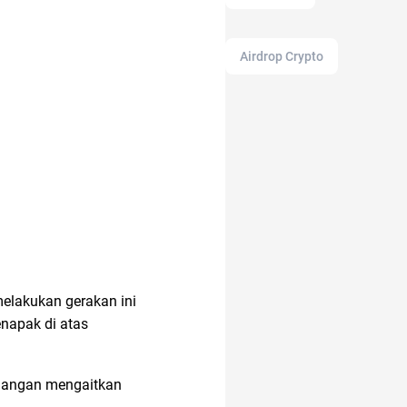
Airdrop Crypto
adalah
akuntansi
alamat di tokopedia
elakukan gerakan ini
akun instagram
napak di atas
2022
17 agustus
 jangan mengaitkan