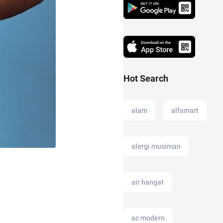
Hot Search
alam
alfamart
alergi musiman
air hangat
ac modern