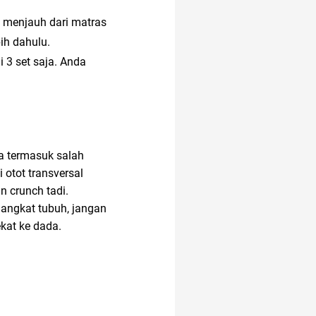
a menjauh dari matras
akun google
bih dahulu.
 3 set saja. Anda
20 april
anak muda
ga termasuk salah
 otot transversal
11.11
n crunch tadi.
gangkat tubuh, jangan
ekat ke dada.
analisis SWOT
adakmai
akun IG