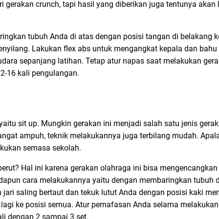
ri gerakan crunch, tapi hasil yang diberikan juga tentunya akan 
gkan tubuh Anda di atas dengan posisi tangan di belakang kep
enyilang. Lakukan flex abs untuk mengangkat kepala dan bahu 
i udara sepanjang latihan. Tetap atur napas saat melakukan ger
12-16 kali pengulangan.
yaitu sit up. Mungkin gerakan ini menjadi salah satu jenis ger
 sangat ampuh, teknik melakukannya juga terbilang mudah. Apala
lakukan semasa sekolah.
rut? Hal ini karena gerakan olahraga ini bisa mengencangkan 
 Adapun cara melakukannya yaitu dengan membaringkan tubuh di
 jari saling bertaut dan tekuk lutut Anda dengan posisi kaki men
lagi ke posisi semua. Atur pernafasan Anda selama melakukan
li dengan 2 sampai 3 set.