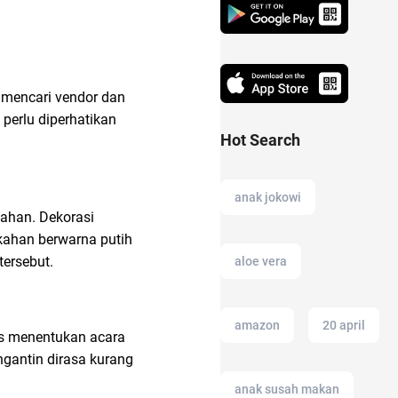
 mencari vendor dan
perlu diperhatikan
Hot Search
anak jokowi
ahan. Dekorasi
ikahan berwarna putih
ersebut.
aloe vera
amazon
20 april
us menentukan acara
ngantin dirasa kurang
anak susah makan