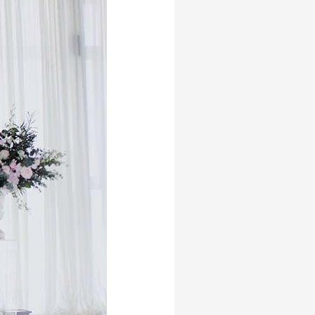
21 april
alasan saham CPO
melejit
afiliasi
akulaku
anak tk
akun google
anak anak