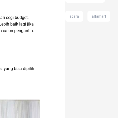
acara
alfamart
ri segi budget,
bih baik lagi jika
n calon pengantin.
aksesoris
amazon prime
indonesia
 yang bisa dipilih
Airdrop Crypto
air
ac modern
17 agustus