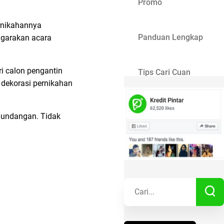
Promo
ernikahannya
Panduan Lengkap
ggarakan acara
i calon pengantin
Tips Cari Cuan
 dekorasi pernikahan
Gaya Hidup
u undangan. Tidak
Kisah Sukses
Lainnya