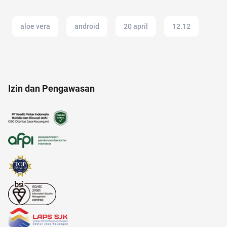
aloe vera
android
20 april
12.12
analisis SWOT
akun IG
Izin dan Pengawasan
alamat di tokopedia
anak jokowi
anak anak
amazon prime indonesia
alami
anak susah makan
alzheimer