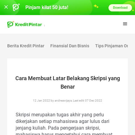
Pinjam kilat 50 juta!
Download
Berita Kredit Pintar
Finansial Dan Bisnis
Tips Pinjaman Onlin
Cara Membuat Latar Belakang Skripsi yang
Benar
12 Jan 2022 by andreawijaya, Last edit: 07 Dec 2022
Skripsi merupakan tugas akhir yang perlu
dikerjakan setiap mahasiswa agar lulus dari
jenjang kuliah. Pada pengerjaan skripsi,
mahasiswa harus mengetahui cara membuat