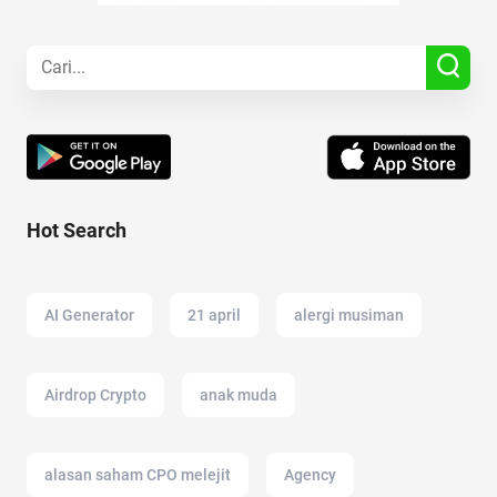
Hot Search
AI Generator
21 april
alergi musiman
Airdrop Crypto
anak muda
alasan saham CPO melejit
Agency