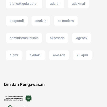
alat cek gula darah
adalah
adakmai
adapundi
anak tk
ac modern
administrasi bisnis
aksesoris
Agency
alami
akulaku
amazon
20 april
alergi musiman
12.12
alzheimer
Izin dan Pengawasan
air
anak jokowi
amazon prime indonesia
11.11