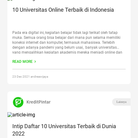
10 Universitas Online Terbaik di Indonesia
Pada era digital ini, kegiatan belajar tidak lagi terikat oleh tatap
muka. Semua orang bisa belajar dari mana pun selama memiliki
koneksi internet dan komputer, termasuk mahasiswa. Terlebih
dengan adanya pandemi yang belum usai, banyak universitas
yang mengalihkan kegiatan akademis mereka menjadi online dan
berlomba menjadi universitas online terbaik di Indonesia. Ada
READ MORE
banyak keuntungan apabila
Continue reading
“10 Universitas Online
Terbaik di Indonesia”
23 Dec 2021 andreawijaya
KreditPintar
Lainnya
Intip Daftar 10 Universitas Terbaik di Dunia
2022