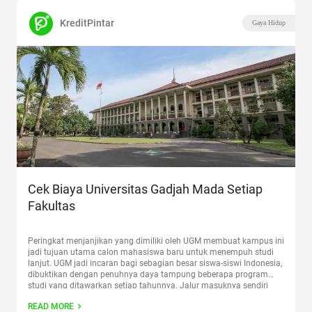
KreditPintar
Gaya Hidup
Cek Biaya Universitas Gadjah Mada Setiap
Fakultas
Peringkat menjanjikan yang dimiliki oleh UGM membuat kampus ini
jadi tujuan utama calon mahasiswa baru untuk menempuh studi
lanjut. UGM jadi incaran bagi sebagian besar siswa-siswi Indonesia,
dibuktikan dengan penuhnya daya tampung beberapa program
studi yang ditawarkan setiap tahunnya. Jalur masuknya sendiri
dibagi menjadi tiga yakni SNMPTN, SBMPTN, dan Mandiri. Untuk
READ MORE
biaya Universitas Gadjah Mada
Continue reading
“Cek Biaya