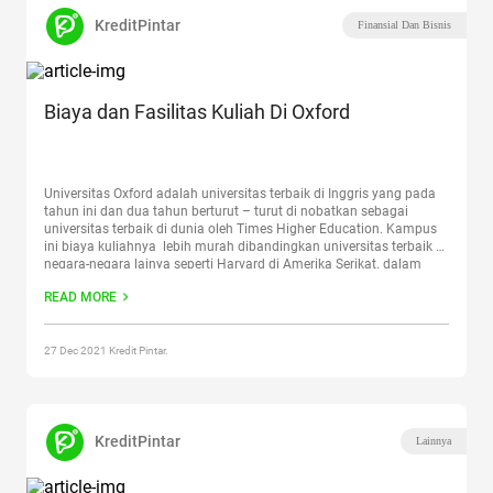
KreditPintar
Finansial Dan Bisnis
Biaya dan Fasilitas Kuliah Di Oxford
Universitas Oxford adalah universitas terbaik di Inggris yang pada
tahun ini dan dua tahun berturut – turut di nobatkan sebagai
universitas terbaik di dunia oleh Times Higher Education. Kampus
ini biaya kuliahnya lebih murah dibandingkan universitas terbaik di
negara-negara lainya seperti Harvard di Amerika Serikat. dalam
artikel ini akan membahas tentang biaya kuliah di oxford
READ MORE
university.
Continue reading
“Biaya dan Fasilitas Kuliah Di Oxford”
27 Dec 2021 Kredit Pintar.
KreditPintar
Lainnya