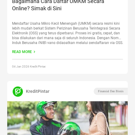
Bagaimana Cara Daftar UMKM Secara
Online? Simak di Sini
Mendaftar Usaha Mikro Kecil Menengah (UMKM) secara resmi kini
lebih mudah berkat Sistem Perizinan Berusaha Terintegrasi Secara
Elektronik (OSS) yang terus diperbarui. Proses ini gratis, cepat, dan
bisa dilakukan dari mana saja di seluruh Indonesia. Dengan Nomor
Induk Berusaha (NIB) yang didapatkan melalui pendaftaran via OSS,
UMKM Sobat Pintar bisa langsung terlindungi secara legal
READ MORE
dan
Continue reading
“Bagaimana Cara Daftar UMKM Secara
Online? Simak di Sini”
04 Jan 2026 Kredit Pintar.
KreditPintar
Finansial Dan Bisnis