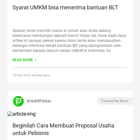
Syarat UMKM bisa menerima bantuan BLT
Apakah Anda memiliki usaha di rumah atau Anda sedang
berencana membangun sebuah bisnis? Kalau iya, Anda wajib baca
artikel ini sampai selesai karena disini Anda akan mendapatkan
berbagai informasi terkait bantuan BLT yang diprogramkan oleh
pemerintah kepada seluruh pelaku UMKM di Indonesia. Ini
merupakan sebuah program yang sangat bagus untuk diikuti oleh
READ MORE
para pelaku UMKM
Continue reading
“Syarat UMKM bisa menerima
bantuan BLT”
19 May 2022 andreawijaya
KreditPintar
Finansial Dan Bisnis
Beginilah Cara Membuat Proposal Usaha
untuk Pebisnis