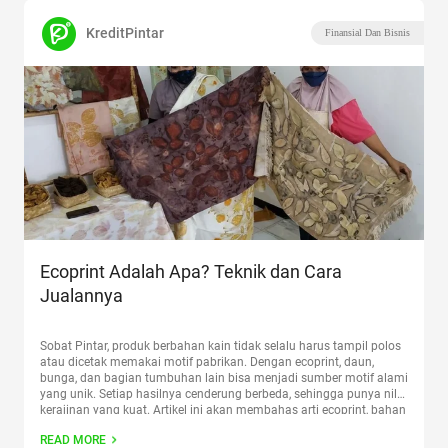
KreditPintar
Finansial Dan Bisnis
Ecoprint Adalah Apa? Teknik dan Cara
Jualannya
Sobat Pintar, produk berbahan kain tidak selalu harus tampil polos
atau dicetak memakai motif pabrikan. Dengan ecoprint, daun,
bunga, dan bagian tumbuhan lain bisa menjadi sumber motif alami
yang unik. Setiap hasilnya cenderung berbeda, sehingga punya nilai
kerajinan yang kuat. Artikel ini akan membahas arti ecoprint, bahan
yang umum dipakai, langkah teknik ecoprint, ide produk,
Continue
READ MORE
reading
“Ecoprint Adalah Apa? Teknik dan Cara Jualannya”