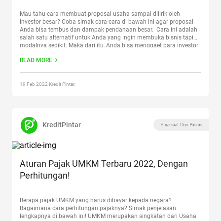
Mau tahu cara membuat proposal usaha sampai dilirik oleh
investor besar? Coba simak cara-cara di bawah ini agar proposal
Anda bisa tembus dan dampak pendanaan besar. Cara ini adalah
salah satu alternatif untuk Anda yang ingin membuka bisnis tapi
modalnya sedikit. Maka dari itu, Anda bisa menggaet para investor
besar di luar sana agar tertarik
Continue reading
“Beginilah Cara
READ MORE
Membuat Proposal Usaha untuk Pebisnis”
19 Feb 2022 Kredit Pintar.
KreditPintar
Finansial Dan Bisnis
Aturan Pajak UMKM Terbaru 2022, Dengan
Perhitungan!
Berapa pajak UMKM yang harus dibayar kepada negara?
Bagaimana cara perhitungan pajaknya? Simak penjelasan
lengkapnya di bawah ini! UMKM merupakan singkatan dari Usaha