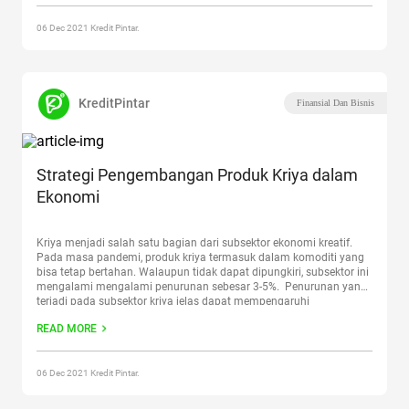
mengembangkan usaha
Continue reading
“Saatnya UMKM
Aplikasikan Konsep Ekonomi Kreatif”
06 Dec 2021 Kredit Pintar.
KreditPintar
Finansial Dan Bisnis
Strategi Pengembangan Produk Kriya dalam
Ekonomi
Kriya menjadi salah satu bagian dari subsektor ekonomi kreatif.
Pada masa pandemi, produk kriya termasuk dalam komoditi yang
bisa tetap bertahan. Walaupun tidak dapat dipungkiri, subsektor ini
mengalami mengalami penurunan sebesar 3-5%. Penurunan yang
terjadi pada subsektor kriya jelas dapat mempengaruhi
perekonomian nasional. Sebab, subsektor kriya termasuk dalam
READ MORE
tiga kontributor besar dari Produk Domestik Bruto
Continue reading
“Strategi Pengembangan Produk Kriya dalam Ekonomi”
06 Dec 2021 Kredit Pintar.