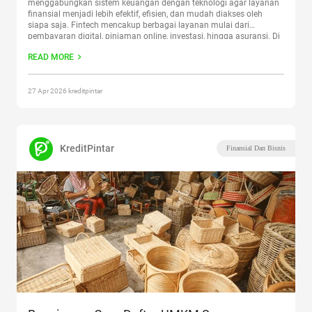
menggabungkan sistem keuangan dengan teknologi agar layanan
finansial menjadi lebih efektif, efisien, dan mudah diakses oleh
siapa saja. Fintech mencakup berbagai layanan mulai dari
pembayaran digital, pinjaman online, investasi, hingga asuransi. Di
Indonesia, industri fintech berkembang sangat pesat dengan
READ MORE
outstanding pembiayaan P2P lending mencapai Rp100,69
triliun
Continue reading
“Apa Itu Fintech: Pengertian, Jenis, dan
Regulasi”
27 Apr 2026 kreditpintar
KreditPintar
Finansial Dan Bisnis