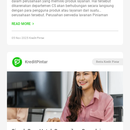
dalam perusahaan yang memiliki produk layanan. Hal tersebut
dikarenakan departemen CS akan berhubungan secara langsung
dengan para pengguna produk atau layanan dari suatu
perusahaan tersebut. Perusahan penyedia layanan Pinjaman
Daring juga dituntut untuk memiliki departemen CS yang kompeten
READ MORE
dan bisa memberikan solusi atas masalah yang dialami
Continue
reading
“Daftar Kontak Customer Service Layanan Pinjaman Daring
di Indonesia”
05 Nov 2025 Kredit Pintar.
KreditPintar
Berita Kredit Pintar