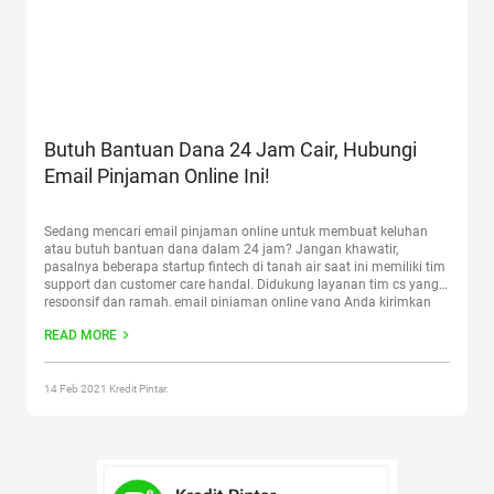
Butuh Bantuan Dana 24 Jam Cair, Hubungi
Email Pinjaman Online Ini!
Sedang mencari email pinjaman online untuk membuat keluhan
atau butuh bantuan dana dalam 24 jam? Jangan khawatir,
pasalnya beberapa startup fintech di tanah air saat ini memiliki tim
support dan customer care handal. Didukung layanan tim cs yang
responsif dan ramah, email pinjaman online yang Anda kirimkan
akan segera dibalas dalam 24 jam. Menyenangkan, bukan?
READ MORE
Continue reading
“Butuh Bantuan Dana 24 Jam Cair, Hubungi Email
Pinjaman Online Ini!”
14 Feb 2021 Kredit Pintar.