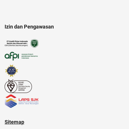
administrasi bisnis
alergi musiman
Izin dan Pengawasan
akuntansi
acara
amazon
adapundi
Agency
Sitemap