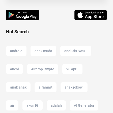
Hot Search
android
anak muda
analisis SWOT
ancol
Airdrop Crypto
20 april
anak anak
alfamart
anak jokowi
air
akun IG
adalah
AI Generator