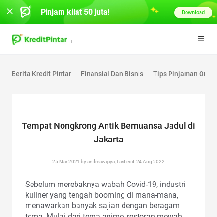
Pinjam kilat 50 juta!
Download
Berita Kredit Pintar
Finansial Dan Bisnis
Tips Pinjaman Onlin
Tempat Nongkrong Antik Bernuansa Jadul di
Jakarta
25 Mar 2021 by andreawijaya, Last edit: 24 Aug 2022
Sebelum merebaknya wabah Covid-19, industri
kuliner yang tengah booming di mana-mana,
menawarkan banyak sajian dengan beragam
tema. Mulai dari tema anime, restoran mewah,