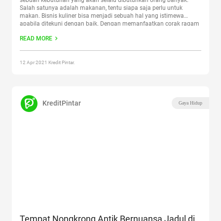
sebuah kebutuhan yang akan selalu dibutuhkan orang banyak.
Salah satunya adalah makanan, tentu siapa saja perlu untuk
makan. Bisnis kuliner bisa menjadi sebuah hal yang istimewa
apabila ditekuni dengan baik. Dengan memanfaatkan corak ragam
kuliner di Indonesia yang sangat bervariasi, kalian pun bisa
READ MORE
membuat bisnis ini dengan
Continue reading
“Beberapa Ide Bisnis
Kuliner yang Berpotensi Untung di Tahun 2022”
12 Apr 2021 Kredit Pintar.
KreditPintar
Gaya Hidup
Tempat Nongkrong Antik Bernuansa Jadul di