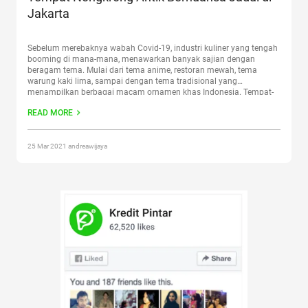
Jakarta
Sebelum merebaknya wabah Covid-19, industri kuliner yang tengah
booming di mana-mana, menawarkan banyak sajian dengan
beragam tema. Mulai dari tema anime, restoran mewah, tema
warung kaki lima, sampai dengan tema tradisional yang
menampilkan berbagai macam ornamen khas Indonesia. Tempat-
tempat kuliner unik tadi semuanya menawarkan sajian unik yang
READ MORE
menjadi ciri khas tema yang digunakannya. Selain unik,
Continue
reading
“Tempat Nongkrong Antik Bernuansa Jadul di Jakarta”
25 Mar 2021 andreawijaya