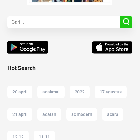
Hot Search
20 april
adakmai
2022
17 agustus
21 april
adalah
ac modern
acara
12.12
11.11