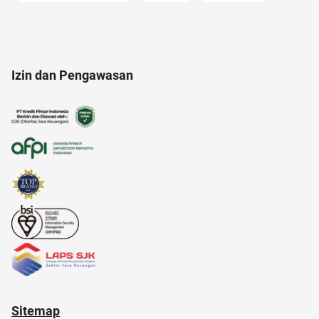
akulaku
acara
anak jokowi
Izin dan Pengawasan
Airdrop Crypto
alat musik
adalah
11.11
akun instagram
Sitemap