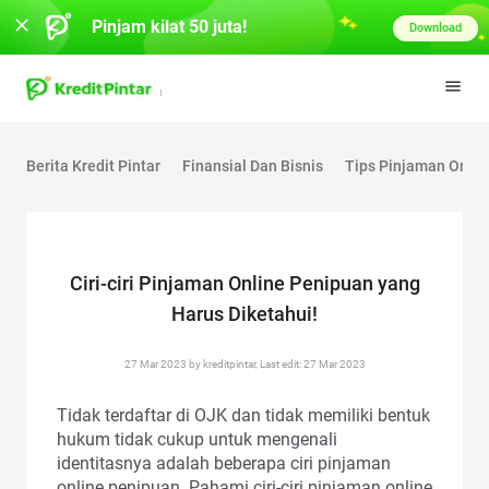
Pinjam kilat 50 juta!
Download
Berita Kredit Pintar
Finansial Dan Bisnis
Tips Pinjaman Onlin
Ciri-ciri Pinjaman Online Penipuan yang
Harus Diketahui!
27 Mar 2023 by kreditpintar, Last edit: 27 Mar 2023
Tidak terdaftar di OJK dan tidak memiliki bentuk
hukum tidak cukup untuk mengenali
identitasnya adalah beberapa ciri pinjaman
online penipuan. Pahami ciri-ciri pinjaman online