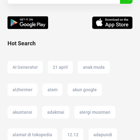
Hot Search
AI Generator
21 april
anak muda
alzheimer
alam
akun google
akuntansi
adakmai
alergi musiman
alamat di tokopedia
12.12
adapundi