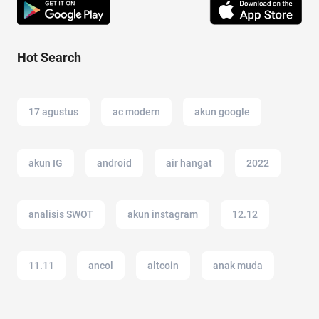
Hot Search
17 agustus
ac modern
akun google
akun IG
android
air hangat
2022
analisis SWOT
akun instagram
12.12
11.11
ancol
altcoin
anak muda
akulaku
alam
administrasi bisnis