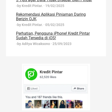
-by
Kredit Pintar.
·
19/02/2025
Rekomendasi Aplikasi Pinjaman Daring
Berizin OJK
-by
Kredit Pintar.
·
05/02/2025
Perhatian, Pengguna iPhone! Kredit Pintar
Sudah Tersedia di iOS!
-by
Aditya Wicaksono
·
25/09/2023