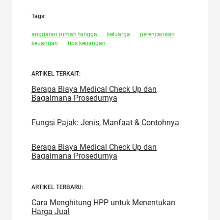
Tags:
anggaran rumah tangga
keluarga
perencanaan
keuangan
tips keuangan
ARTIKEL TERKAIT:
Berapa Biaya Medical Check Up dan
Bagaimana Prosedurnya
Fungsi Pajak: Jenis, Manfaat & Contohnya
Berapa Biaya Medical Check Up dan
Bagaimana Prosedurnya
ARTIKEL TERBARU:
Cara Menghitung HPP untuk Menentukan
Harga Jual