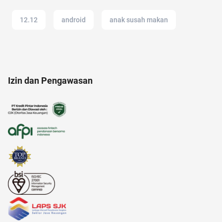
12.12
android
anak susah makan
akun IG
altcoin
alamat di tokopedia
Izin dan Pengawasan
akun google
20 april
alat masak