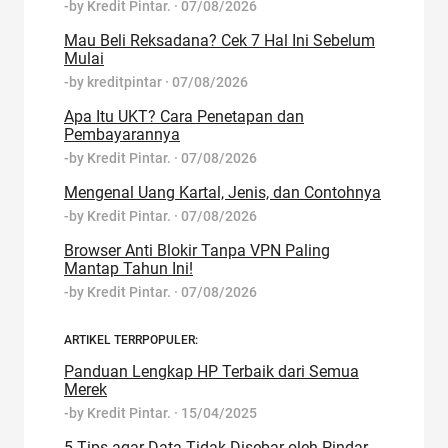
-by
Kredit Pintar.
·
07/08/2026
Mau Beli Reksadana? Cek 7 Hal Ini Sebelum
Mulai
-by
kreditpintar
·
07/08/2026
Apa Itu UKT? Cara Penetapan dan
Pembayarannya
-by
Kredit Pintar.
·
07/08/2026
Mengenal Uang Kartal, Jenis, dan Contohnya
-by
Kredit Pintar.
·
07/08/2026
Browser Anti Blokir Tanpa VPN Paling
Mantap Tahun Ini!
-by
Kredit Pintar.
·
07/08/2026
ARTIKEL TERRPOPULER:
Panduan Lengkap HP Terbaik dari Semua
Merek
-by
Kredit Pintar.
·
15/04/2025
5 Tips agar Data Tidak Disebar oleh Pindar