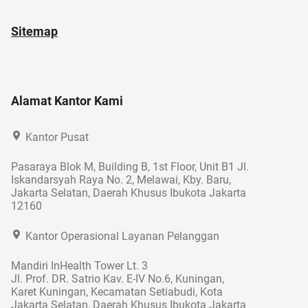
Sitemap
Alamat Kantor Kami
Kantor Pusat
Pasaraya Blok M, Building B, 1st Floor, Unit B1 Jl.
Iskandarsyah Raya No. 2, Melawai, Kby. Baru,
Jakarta Selatan, Daerah Khusus Ibukota Jakarta
12160
Kantor Operasional Layanan Pelanggan
Mandiri InHealth Tower Lt. 3
Jl. Prof. DR. Satrio Kav. E-IV No.6, Kuningan,
Karet Kuningan, Kecamatan Setiabudi, Kota
Jakarta Selatan, Daerah Khusus Ibukota Jakarta