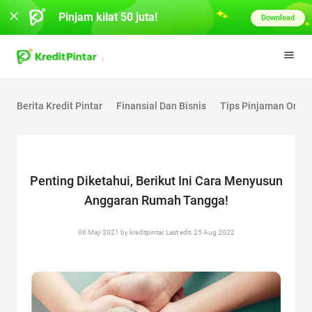
Pinjam kilat 50 juta!
Download
Berita Kredit Pintar
Finansial Dan Bisnis
Tips Pinjaman Onlin
Penting Diketahui, Berikut Ini Cara Menyusun
Anggaran Rumah Tangga!
06 May 2021 by kreditpintar, Last edit: 25 Aug 2022