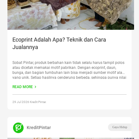
Ecoprint Adalah Apa? Teknik dan Cara
Jualannya
Sobat Pintar, produk berbahan kain tidak selalu harus tampil polos
atau dicetak memakai motif pabrikan. Dengan ecoprint, daun,
bunga, dan bagian tumbuhan lain bisa menjadi sumber motif alami
yang unik. Setiap hasilnya cenderung berbeda, sehingga punya nilai
kerajinan yang kuat. Artikel ini akan membahas arti ecoprint, bahan
READ MORE
yang umum dipakai, langkah teknik ecoprint, ide produk,
Continue
reading
“Ecoprint Adalah Apa? Teknik dan Cara Jualannya”
29 Jul 2026 Kredit Pintar.
KreditPintar
Gaya Hidup