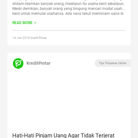
diidam-idamkan banyak orang, meskipun itu usaha kecil sekalipun.
Meski demikian, banyak orang yang bingung mencari modal usaha
kecil untuk memulai usahanya. Ada yang takut meminjam uang di
bank sebagai modal usaha kecil karena takut tidak bisa
READ MORE
mengembalikan uang pinjamannya. Ada
Continue reading
“Butuh
Modal Usaha Kecil? Pinjam Aja di Kredit Pintar!”
14 Jan 2019 Kredit Pintar.
KreditPintar
Tips Pinjaman Online
Hati-Hati Pinjam Uang Agar Tidak Terjerat