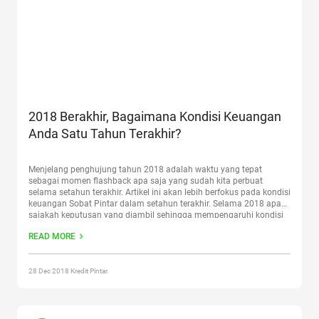
2018 Berakhir, Bagaimana Kondisi Keuangan
Anda Satu Tahun Terakhir?
Menjelang penghujung tahun 2018 adalah waktu yang tepat
sebagai momen flashback apa saja yang sudah kita perbuat
selama setahun terakhir. Artikel ini akan lebih berfokus pada kondisi
keuangan Sobat Pintar dalam setahun terakhir. Selama 2018 apa
sajakah keputusan yang diambil sehingga mempengaruhi kondisi
keuangan selama setahun? Apakah kondisi keuangan tahun 2018
READ MORE
ini membaik dari tahun
Continue reading
“2018 Berakhir, Bagaimana
Kondisi Keuangan Anda Satu Tahun Terakhir?”
28 Dec 2018 Kredit Pintar.