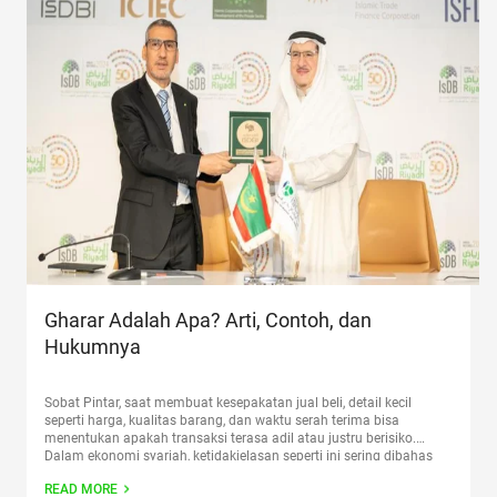
Gharar Adalah Apa? Arti, Contoh, dan
Hukumnya
Sobat Pintar, saat membuat kesepakatan jual beli, detail kecil
seperti harga, kualitas barang, dan waktu serah terima bisa
menentukan apakah transaksi terasa adil atau justru berisiko.
Dalam ekonomi syariah, ketidakjelasan seperti ini sering dibahas
lewat istilah gharar. Artikel ini membahas arti gharar, perbedaan
READ MORE
ketidakpastian kecil dan besar, bedanya dari riba, contoh modern,