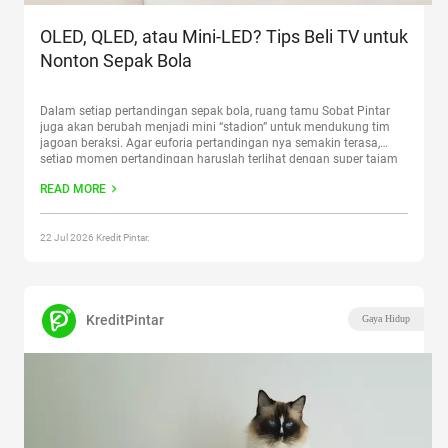
OLED, QLED, atau Mini-LED? Tips Beli TV untuk
Nonton Sepak Bola
Dalam setiap pertandingan sepak bola, ruang tamu Sobat Pintar
juga akan berubah menjadi mini “stadion” untuk mendukung tim
jagoan beraksi. Agar euforia pertandingan nya semakin terasa,
setiap momen pertandingan haruslah terlihat dengan super tajam
di layar kaca. Bagi Sobat Pintar yang sedang berburu TV baru,
READ MORE
berikut adalah tips beli TV yang praktis untuk membuat
pengalaman
Continue reading
“OLED, QLED, atau Mini-LED? Tips Beli
TV untuk Nonton Sepak Bola”
22 Jul 2026 Kredit Pintar.
KreditPintar
Gaya Hidup