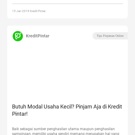
dan Pailit (dan Penyebab Usaha Gulung Tikar)”
15 Jan 2019 Kredit Pintar.
KreditPintar
Tips Pinjaman Online
Butuh Modal Usaha Kecil? Pinjam Aja di Kredit
Pintar!
Baik sebagai sumber penghasilan utama maupun penghasilan
sampingan, memiliki usaha sendiri memang merupakan hal yang