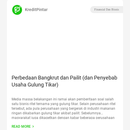
KreditPintar
Finansial Dan Bisnis
Perbedaan Bangkrut dan Pailit (dan Penyebab
Usaha Gulung Tikar)
Media massa belakangan ini ramai akan pemberitaan soal salah
satu bisnis ritel ternama yang gulung tikar. Selain perusahaan ritel
tersebut, ada pula perusahaan yang bergerak di industri makanan
ringan dikabarkan gulung tikar akibat pailit. Sebelumnya
masyarakat juga dikagetkan dengan kabar beberapa perusahaan
legendaris Indonesia yang dinyatakan pailit. Status gulung tikar ini
READ MORE
tidak hanya berlaku untuk
Continue reading
“Perbedaan Bangkrut