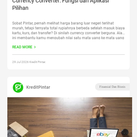
Currency Converter: Fungsi dan Aplikasi
Pilihan
Sobat Pintar, pernah melihat harga barang luar negeri terlihat
murah, tetapi ternyata total rupiahnya berbeda setelah masuk biaya
kartu, kurs, dan transfer? Di sinilah currency converter berguna. Alat
ini membantu kamu mengubah nilai satu mata uang ke mata uang
lain sebelum mengambil keputusan finansial. Artikel ini membahas
READ MORE
fungsi currency converter, perbedaannya dari penyedia transaksi,
pilihan
Continue reading
“Currency Converter: Fungsi dan Aplikasi
Pilihan”
29 Jul 2026 Kredit Pintar.
KreditPintar
Finansial Dan Bisnis