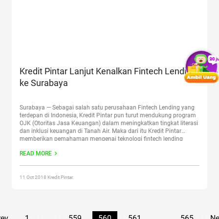
Kredit Pintar Lanjut Kenalkan Fintech Lending
ke Surabaya
Surabaya — Sebagai salah satu perusahaan Fintech Lending yang
terdepan di Indonesia, Kredit Pintar pun turut mendukung program
OJK (Otoritas Jasa Keuangan) dalam meningkatkan tingkat literasi
dan inklusi keuangan di Tanah Air. Maka dari itu Kredit Pintar
memberikan pemahaman mengenai teknologi fintech lending
kepada seluruh lapisan masyarakat di berbagai daerah di
READ MORE
Indonesia. Kali ini untuk
Continue reading
“Kredit Pintar Lanjut
Kenalkan Fintech Lending ke Surabaya”
11 Oct 2018 Kredit Pintar.
rev
1
...
559
560
561
...
565
Ne