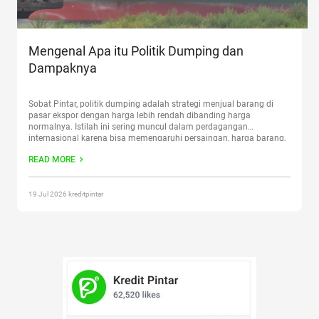
Mengenal Apa itu Politik Dumping dan
Dampaknya
Sobat Pintar, politik dumping adalah strategi menjual barang di
pasar ekspor dengan harga lebih rendah dibanding harga
normalnya. Istilah ini sering muncul dalam perdagangan
internasional karena bisa memengaruhi persaingan, harga barang,
dan perlindungan industri dalam negeri. Bagi konsumen, harga
READ MORE
murah memang terlihat menguntungkan. Namun, jika praktik
dumping merusak pasar lokal, produsen dalam negeri bisa
tertekan
Continue reading
“Mengenal Apa itu Politik Dumping dan
Dampaknya”
19 Jul 2026 kreditpintar