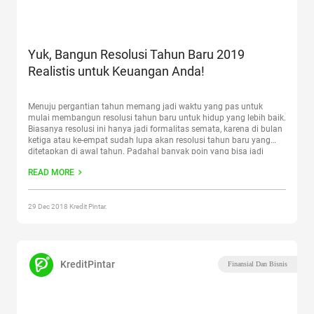
Yuk, Bangun Resolusi Tahun Baru 2019
Realistis untuk Keuangan Anda!
Menuju pergantian tahun memang jadi waktu yang pas untuk
mulai membangun resolusi tahun baru untuk hidup yang lebih baik.
Biasanya resolusi ini hanya jadi formalitas semata, karena di bulan
ketiga atau ke-empat sudah lupa akan resolusi tahun baru yang
ditetapkan di awal tahun. Padahal banyak poin yang bisa jadi
peningkatan taraf hidup Sobat Pintar, seperti
Continue reading
“Yuk,
READ MORE
Bangun Resolusi Tahun Baru 2019 Realistis untuk Keuangan Anda!”
29 Dec 2018 Kredit Pintar.
KreditPintar
Finansial Dan Bisnis