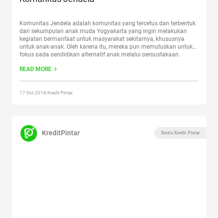
Komunitas Jendela adalah komunitas yang tercetus dan terbentuk
dari sekumpulan anak muda Yogyakarta yang ingin melakukan
kegiatan bermanfaat untuk masyarakat sekitarnya, khususnya
untuk anak-anak. Oleh karena itu, mereka pun memutuskan untuk
fokus pada pendidikan alternatif anak melalui perpustakaan.
Seperti halnya fungsi utama sebuah buku sebagai jendela dunia,
READ MORE
Komunitas Jendela hadir untuk membuka cakrawala anak-anak
Indonesia.
Continue reading
“Kredit Pintar Berbagi Ilmu dan Buku
Bersama Komunitas Jendela”
17 Oct 2018 Kredit Pintar.
KreditPintar
Berita Kredit Pintar