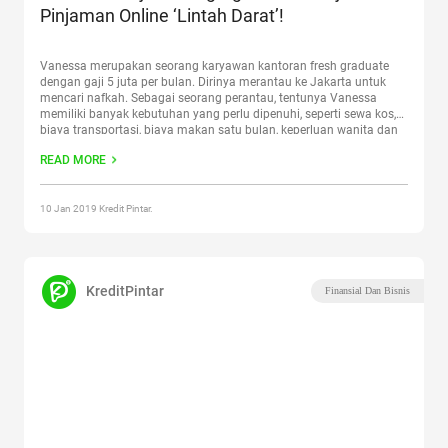
Pinjaman Online ‘Lintah Darat’!
Vanessa merupakan seorang karyawan kantoran fresh graduate
dengan gaji 5 juta per bulan. Dirinya merantau ke Jakarta untuk
mencari nafkah. Sebagai seorang perantau, tentunya Vanessa
memiliki banyak kebutuhan yang perlu dipenuhi, seperti sewa kos,
biaya transportasi, biaya makan satu bulan, keperluan wanita dan
lain sebagainya. Selain untuk memenuhi kebutuhannya, Vanessa
READ MORE
juga diwajibkan orang tuanya untuk
Continue reading
“Hati-Hati
Pinjam Uang Agar Tidak Terjerat Pinjaman Online ‘Lintah Darat’!”
10 Jan 2019 Kredit Pintar.
KreditPintar
Finansial Dan Bisnis