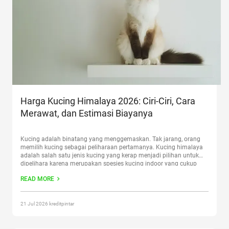
Harga Kucing Himalaya 2026: Ciri-Ciri, Cara
Merawat, dan Estimasi Biayanya
Kucing adalah binatang yang menggemaskan. Tak jarang, orang
memilih kucing sebagai peliharaan pertamanya. Kucing himalaya
adalah salah satu jenis kucing yang kerap menjadi pilihan untuk
dipelihara karena merupakan spesies kucing indoor yang cukup
aktif. Harga kucing himalaya saat adopsi maupun membeli dari
READ MORE
breeder, terbilang cukup mahal. Selain itu kucing tersebut juga
memerlukan biaya perawatan yang
Continue reading
“Harga Kucing
Himalaya 2026: Ciri-Ciri, Cara Merawat, dan Estimasi Biayanya”
21 Jul 2026 kreditpintar