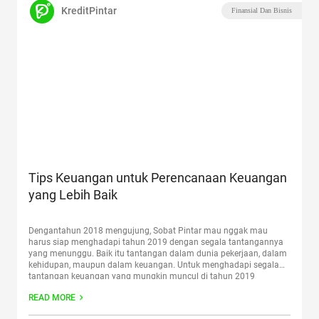
KreditPintar
Finansial Dan Bisnis
Tips Keuangan untuk Perencanaan Keuangan
yang Lebih Baik
Dengantahun 2018 mengujung, Sobat Pintar mau nggak mau
harus siap menghadapi tahun 2019 dengan segala tantangannya
yang menunggu. Baik itu tantangan dalam dunia pekerjaan, dalam
kehidupan, maupun dalam keuangan. Untuk menghadapi segala
tantangan keuangan yang mungkin muncul di tahun 2019
mendatang, sekaligus untuk memperbaiki kondisi keuangan
READ MORE
pribadi, simak tips keuangan ampuh untuk diaplikasikan di
tahun
Continue reading
“Tips Keuangan untuk Perencanaan