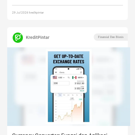
serta langkah praktis
Continue reading
“Gharar Adalah Apa? Arti,
Contoh, dan Hukumnya”
29 Jul 2026 kreditpintar
KreditPintar
Finansial Dan Bisnis