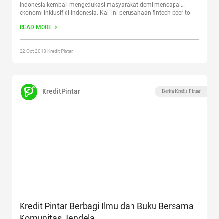
Indonesia kembali mengedukasi masyarakat demi mencapai
ekonomi inklusif di Indonesia. Kali ini perusahaan fintech peer-to-
peer lending ini berkolaborasi bersama Komunitas Jendela Jakarta,
READ MORE
sebuah komunitas yang memiliki kepedulian di bidang
pendidikan
Continue reading
“Menuju Ekonomi Inklusif, Kredit Pintar
Bantu Edukasi Masyarakat”
22 Oct 2018 Kredit Pintar.
KreditPintar
Berita Kredit Pintar
Kredit Pintar Berbagi Ilmu dan Buku Bersama
Komunitas Jendela