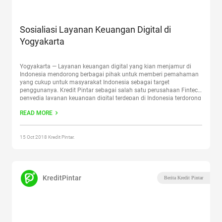
Sosialiasi Layanan Keuangan Digital di
Yogyakarta
Yogyakarta — Layanan keuangan digital yang kian menjamur di
Indonesia mendorong berbagai pihak untuk memberi pemahaman
yang cukup untuk masyarakat Indonesia sebagai target
penggunanya. Kredit Pintar sebagai salah satu perusahaan Fintech
penyedia layanan keuangan digital terdepan di Indonesia terdorong
untuk meningkatkan pemahaman masyarakat terkait dengan
READ MORE
layanan yang diberikan. Selain itu untuk mendukung upaya
pemerintah dalam
Continue reading
“Sosialiasi Layanan Keuangan
Digital di Yogyakarta”
15 Oct 2018 Kredit Pintar.
KreditPintar
Berita Kredit Pintar