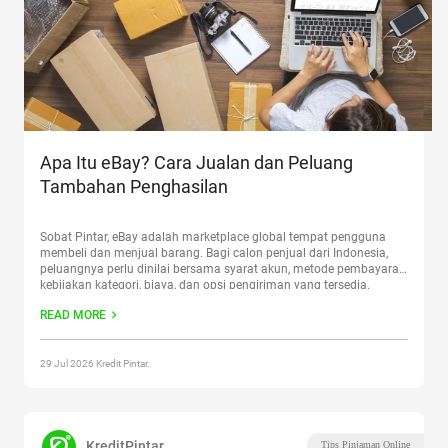
Apa Itu eBay? Cara Jualan dan Peluang
Tambahan Penghasilan
Sobat Pintar, eBay adalah marketplace global tempat pengguna
membeli dan menjual barang. Bagi calon penjual dari Indonesia,
peluangnya perlu dinilai bersama syarat akun, metode pembayaran,
kebijakan kategori, biaya, dan opsi pengiriman yang tersedia.
Berjualan di pasar global dapat menambah jangkauan, tetapi tidak
READ MORE
menjamin tambahan pendapatan. Artikel ini membahas cara kerja
eBay, alur pemula dari riset
Continue reading
“Apa Itu eBay? Cara
Jualan dan Peluang Tambahan Penghasilan”
29 Jul 2026 Kredit Pintar.
KreditPintar
Tips Pinjaman Online