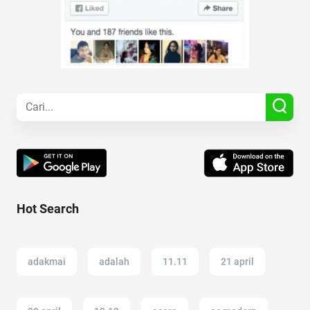
Hot Search
adakmai
adalah
11.11
21 april