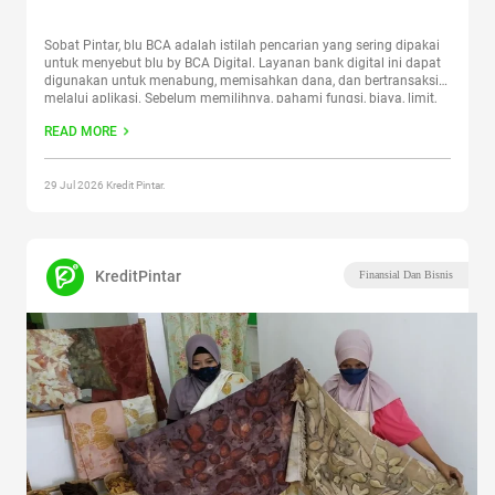
Sobat Pintar, blu BCA adalah istilah pencarian yang sering dipakai
untuk menyebut blu by BCA Digital. Layanan bank digital ini dapat
digunakan untuk menabung, memisahkan dana, dan bertransaksi
melalui aplikasi. Sebelum memilihnya, pahami fungsi, biaya, limit,
serta cara menjaga keamanan akun agar sesuai dengan
READ MORE
kebutuhanmu. Artikel ini membahas apa itu blu by BCA Digital,
fitur
Continue reading
“blu BCA: Fitur, Kegunaan, dan FAQ Singkat”
29 Jul 2026 Kredit Pintar.
KreditPintar
Finansial Dan Bisnis