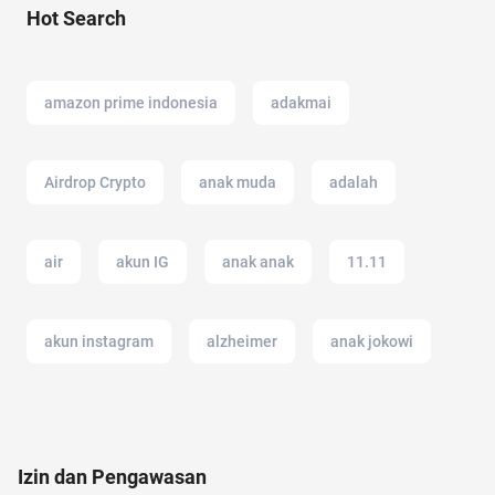
Hot Search
amazon prime indonesia
adakmai
Airdrop Crypto
anak muda
adalah
air
akun IG
anak anak
11.11
akun instagram
alzheimer
anak jokowi
administrasi bisnis
alat musik
alami
Izin dan Pengawasan