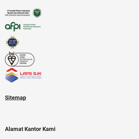
akulaku
ac modern
adapundi
12.12
anak tk
Sitemap
Alamat Kantor Kami