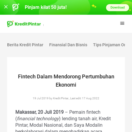
Pinjam kilat 50 juta!
Download
Berita Kredit Pintar
Finansial Dan Bisnis
Tips Pinjaman Onlin
Fintech Dalam Mendorong Pertumbuhan
Ekonomi
19 Jul 2019 by Kredit Pintar., Last edit: 17 Aug 2022
Makassar, 20 Juli 2019
– Pemain fintech
(
financial technology
) lending tanah air, Kredit
Pintar, Modal Nasional, dan Saya Modalin
berkolaborasi dalam menghadirkan acara