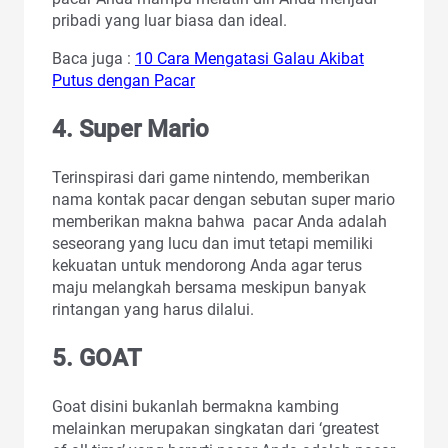
pribadi yang luar biasa dan ideal.
Baca juga :
10 Cara Mengatasi Galau Akibat
Putus dengan Pacar
4. Super Mario
Terinspirasi dari game nintendo, memberikan
nama kontak pacar dengan sebutan super mario
memberikan makna bahwa pacar Anda adalah
seseorang yang lucu dan imut tetapi memiliki
kekuatan untuk mendorong Anda agar terus
maju melangkah bersama meskipun banyak
rintangan yang harus dilalui.
5. GOAT
Goat disini bukanlah bermakna kambing
melainkan merupakan singkatan dari ‘greatest