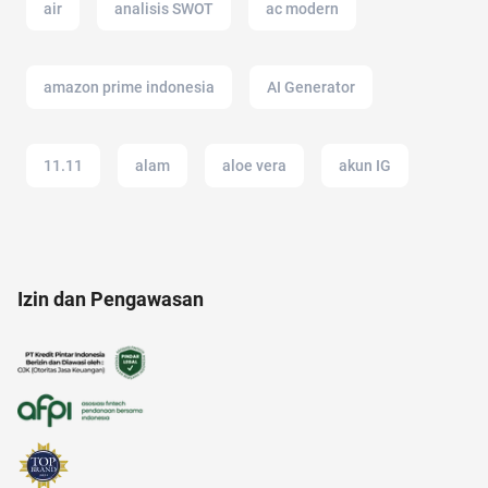
air
analisis SWOT
ac modern
amazon prime indonesia
AI Generator
11.11
alam
aloe vera
akun IG
17 agustus
anak tk
air hangat
Izin dan Pengawasan
alfamart
altcoin
aksesoris
amazon prime