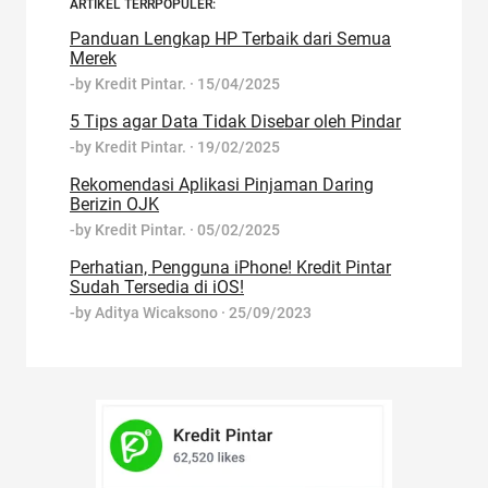
ARTIKEL TERRPOPULER:
Panduan Lengkap HP Terbaik dari Semua
Merek
-by
Kredit Pintar.
·
15/04/2025
5 Tips agar Data Tidak Disebar oleh Pindar
-by
Kredit Pintar.
·
19/02/2025
Rekomendasi Aplikasi Pinjaman Daring
Berizin OJK
-by
Kredit Pintar.
·
05/02/2025
Perhatian, Pengguna iPhone! Kredit Pintar
Sudah Tersedia di iOS!
-by
Aditya Wicaksono
·
25/09/2023