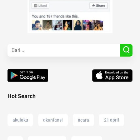
Hot Search
akulaku
akuntansi
acara
21 april