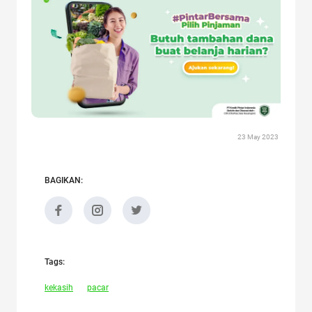
23 May 2023
BAGIKAN:
Tags:
kekasih
pacar