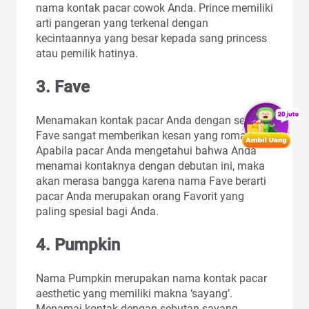
nama kontak pacar cowok Anda. Prince memiliki
arti pangeran yang terkenal dengan
kecintaannya yang besar kepada sang princess
atau pemilik hatinya.
3. Fave
Menamakan kontak pacar Anda dengan sebutan
Fave sangat memberikan kesan yang romantis.
Apabila pacar Anda mengetahui bahwa Anda
menamai kontaknya dengan debutan ini, maka
akan merasa bangga karena nama Fave berarti
pacar Anda merupakan orang Favorit yang
paling spesial bagi Anda.
4. Pumpkin
Nama Pumpkin merupakan nama kontak pacar
aesthetic yang memiliki makna ‘sayang’.
Menamai kontak dengan sebutan sayang