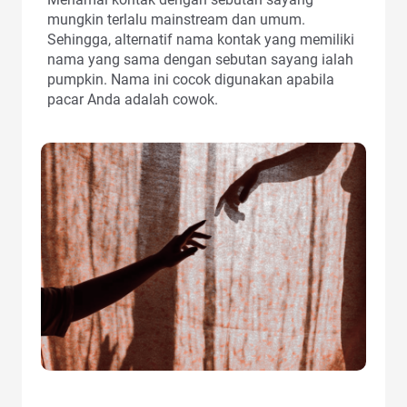
mungkin terlalu mainstream dan umum.
Sehingga, alternatif nama kontak yang memiliki
nama yang sama dengan sebutan sayang ialah
pumpkin. Nama ini cocok digunakan apabila
pacar Anda adalah cowok.