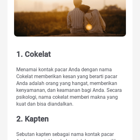
1. Cokelat
Menamai kontak pacar Anda dengan nama
Cokelat memberikan kesan yang berarti pacar
Anda adalah orang yang hangat, memberikan
kenyamanan, dan keamanan bagi Anda. Secara
psikologi, nama cokelat memberi makna yang
kuat dan bisa diandalkan.
2. Kapten
Sebutan kapten sebagai nama kontak pacar