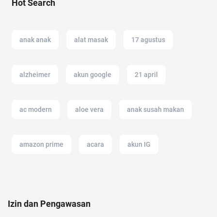
Hot Search
anak anak
alat masak
17 agustus
alzheimer
akun google
21 april
ac modern
aloe vera
anak susah makan
amazon prime
acara
akun IG
air hangat
alfamart
alam
Izin dan Pengawasan
alergi musiman
Ambassador
air