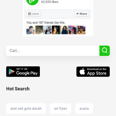
Hot Search
alat cek gula darah
air fryer
acara