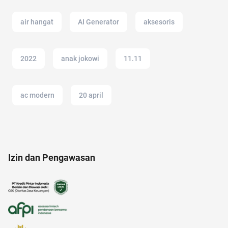
air hangat
AI Generator
aksesoris
2022
anak jokowi
11.11
ac modern
20 april
amazon prime indonesia
alergi musiman
Izin dan Pengawasan
amazon
akun IG
adapundi
adakmai
administrasi bisnis