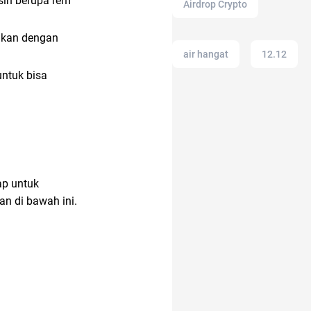
ih berupa rem
Airdrop Crypto
ngkan dengan
air hangat
12.12
untuk bisa
afiliasi
anak muda
ap untuk
an di bawah ini.
alfamart
ancol
Ambassador
amazon