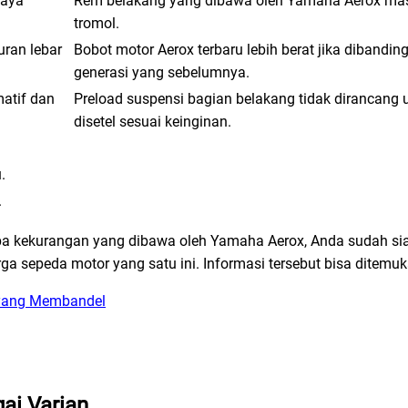
daya
Rem belakang yang dibawa oleh Yamaha Aerox mas
tromol.
uran lebar
Bobot motor Aerox terbaru lebih berat jika dibandi
generasi yang sebelumnya.
atif dan
Preload suspensi bagian belakang tidak dirancang 
disetel sesuai keinginan.
.
.
a kekurangan yang dibawa oleh Yamaha Aerox, Anda sudah si
a sepeda motor yang satu ini. Informasi tersebut bisa ditemuk
 yang Membandel
ai Varian