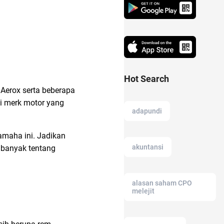
Hot Search
Aerox serta beberapa
i merk motor yang
adapundi
amaha ini. Jadikan
akuntansi
 banyak tentang
alasan saham CPO
melejit