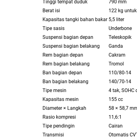
Tinggi tempat duduk
790 mm
Berat isi
122 kg untuk
Kapasitas tangki bahan bakar
5,5 liter
Tipe sasis
Underbone
Suspensi bagian depan
Teleskopik
Suspensi bagian belakang
Ganda
Rem bagian depan
Cakram
Rem bagian belakang
Tromol
Ban bagian depan
110/80-14
Ban bagian belakang
140/70-14
Tipe mesin
4 tak, SOHC 
Kapasitas mesin
155 cc
Diameter × Langkah
58 × 58,7 m
Rasio kompresi
11,6:1
Tipe pendingin
Cairan
Transmisi
Otomatis CV