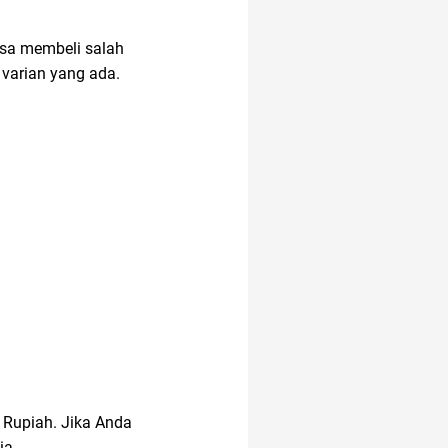
bisa membeli salah
anak anak
air
 varian yang ada.
11.11
ac modern
alat cek gula darah
Agency
akun google
a Rupiah. Jika Anda
acara
ia.