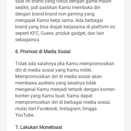
saat ini brand yang fokus dengan game masih
sedikit, jadi pastikan Kamu membuka diri
dengan brand-brand non gaming yang
mengajak Kamu kerja sama. Ada berbagai
brand yang bisa diajak kerjasama di platform ini
seperti KFC, Guess, produk gadget, dan lain
sebagainya.
6.
Promosi di Media Sosial
Tidak ada salahnya jika Kamu mempromosikan
diri di media sosial yang Kamu miliki.
Mempromosikan diri di media sosial akan
membawa audiens yang awalnya tidak
mengenal Kamu menjadi tertarik dengan konten-
konten yang Kamu buat. Kamu dapat
mempromosikan diri di berbagai media sosial,
mulai dari Facebook, Instagram, hingga
YouTube.
7.
Lakukan Monetisasi