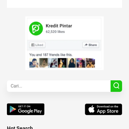
Hot Search