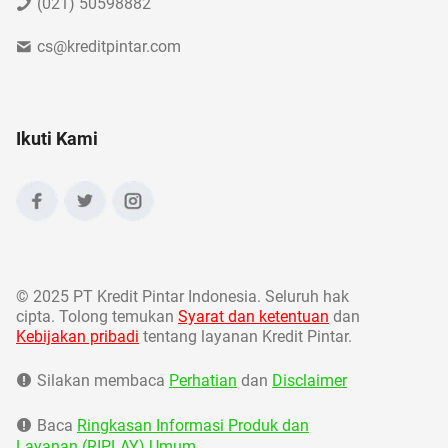
(021) 50598882
cs@kreditpintar.com
Ikuti Kami
©
2025 PT Kredit Pintar Indonesia. Seluruh hak
cipta. Tolong temukan
Syarat dan ketentuan
dan
Kebijakan pribadi
tentang layanan Kredit Pintar.
Silakan membaca
Perhatian
dan
Disclaimer
Baca
Ringkasan Informasi Produk dan
Layanan (RIPLAY) Umum