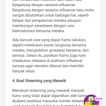
bergabung dengan sesame influencer.
Bergabung dengan sesama influencer satu niche
sangat dibutuhkan untuk berbagai hal, seperti
belajar dari pengalaman mereka ataupun
membangun awareness dengan cara
berkolaborasi bersama mereka.
Ada banyak cara yang dapat Kamu lakukan,
seperti melakukan siaran langsung bersama
mereka, mengadakan giveaway bersama, dan
lainnya. Selain itu, pastikan Kamu juga rutin
melakukan interaksi di platform influencer
lainnya agar semakin dikenal dan memiliki
banyak relasi.
4.
Buat Streaming yang Menarik
Membuat streaming yang menarik menjadi
kunci yang tidak dapat digantikan oleh lainnya.
Audiens pastinya menyukai konten streaming