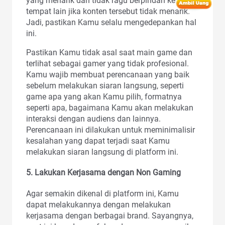
yang menarik dan tidak ragu berpindah ke
tempat lain jika konten tersebut tidak menarik.
Jadi, pastikan Kamu selalu mengedepankan hal
ini.
Pastikan Kamu tidak asal saat main game dan
terlihat sebagai gamer yang tidak profesional.
Kamu wajib membuat perencanaan yang baik
sebelum melakukan siaran langsung, seperti
game apa yang akan Kamu pilih, formatnya
seperti apa, bagaimana Kamu akan melakukan
interaksi dengan audiens dan lainnya.
Perencanaan ini dilakukan untuk meminimalisir
kesalahan yang dapat terjadi saat Kamu
melakukan siaran langsung di platform ini.
5.
Lakukan Kerjasama dengan Non Gaming
Agar semakin dikenal di platform ini, Kamu
dapat melakukannya dengan melakukan
kerjasama dengan berbagai brand. Sayangnya,