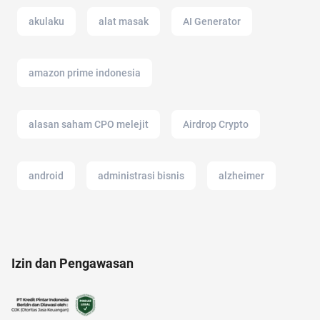
akulaku
alat masak
AI Generator
amazon prime indonesia
alasan saham CPO melejit
Airdrop Crypto
android
administrasi bisnis
alzheimer
anak susah makan
alam
ac modern
Izin dan Pengawasan
alamat di tokopedia
adakmai
2022