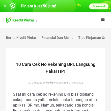
Pinjam kilat 50 juta!
Download
Berita Kredit Pintar
Finansial Dan Bisnis
Tips Pinjaman Onlin
10 Cara Cek No Rekening BRI, Langsung
Pakai HP!
20 Dec 2022 by kreditpintar, Last edit: 21 Dec 2022
Saat ini cara cek no rekening BRI bisa dibilang
cukup mudah yaitu melalui buku tabungan atau
aplikasi BRImo. Namun, terkadang ada kondisi
tidak terduga dan membutuhkan informasi